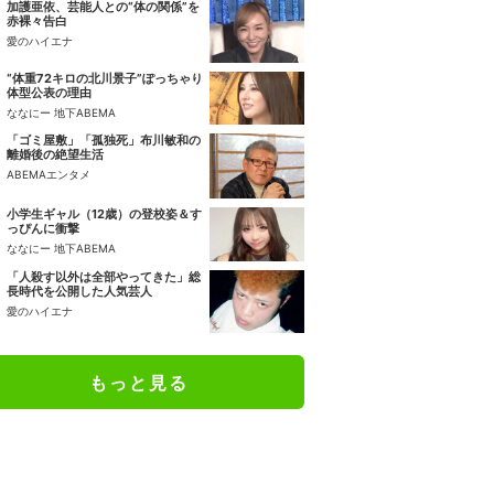
加護亜依、芸能人との“体の関係”を
赤裸々告白
愛のハイエナ
“体重72キロの北川景子”ぽっちゃり
体型公表の理由
ななにー 地下ABEMA
「ゴミ屋敷」「孤独死」布川敏和の
離婚後の絶望生活
ABEMAエンタメ
小学生ギャル（12歳）の登校姿＆す
っぴんに衝撃
ななにー 地下ABEMA
「人殺す以外は全部やってきた」総
長時代を公開した人気芸人
愛のハイエナ
もっと見る