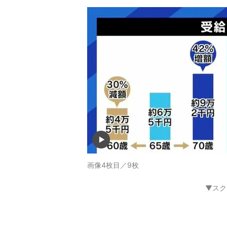
画像4枚目／9枚
▼スク