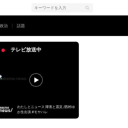
政治
話題
注目の年金、基礎知識を学ぶ
テレビ放送中
わたしとニュース 障害と震災 /西村ゆ
か生出演 #モヤハレ