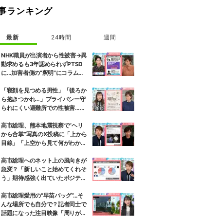
事ランキング
最新
24時間
週間
NHK職員が出演者から性被害→異
動求めるも3年認められずPTSD
に…加害者側の“釈明”にコラムニ
スト「納得がいかない」一方で組
織体制の問題点も指摘
「寝顔を見つめる男性」「後ろか
ら抱きつかれ…」プライバシー守
られにくい避難所での性被害…被
害者へ緊急避妊ピル届けるプロジ
ェクトも 弁護士は「声を上げて
高市総理、熊本地震視察で“ヘリ
いくべき」と強調
から合掌”写真のX投稿に「上から
目線」「上空から見て何がわか
る」と批判殺到…選挙ドットコム
副編集長は「SNSでの見せ方を配
高市総理へのネット上の風向きが
慮する時代」と指摘
急変？「新しいこと始めてくれそ
う」期待感強く出ていたポジティ
ブ反応わずか半年で“逆風”に…今
後の政権運営に及ぼす影響は
高市総理愛用の“早苗バッグ”…そ
んな場所でも自分で？記者同士で
話題になった注目映像「周りが持