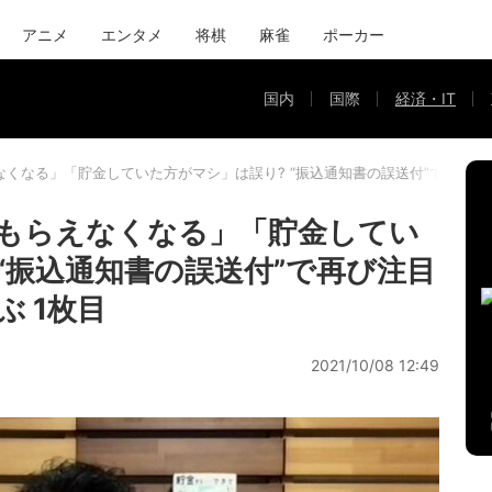
アニメ
エンタメ
将棋
麻雀
ポーカー
国内
国際
経済・IT
なくなる」「貯金していた方がマシ」は誤り? “振込通知書の誤送付”で再び
もらえなくなる」「貯金してい
“振込通知書の誤送付”で再び注目
 1枚目
2021/10/08 12:49