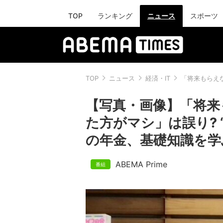
TOP
ランキング
ニュース
スポーツ
TOP
ニュース
経済・IT
「将来もらえ
【写真・画像】「将来
た方がマシ」は誤り? 
の年金、基礎知識を学ぶ
ABEMA Prime