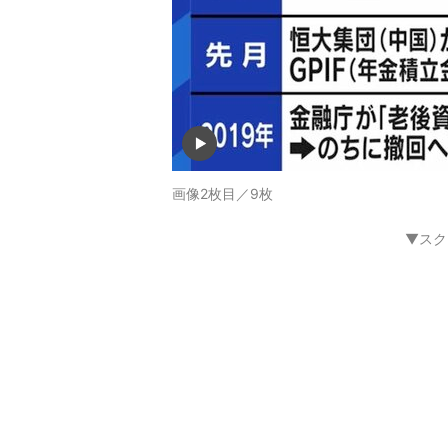
画像2枚目／9枚
▼スク