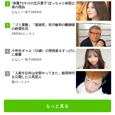
“体重72キロの北川景子”ぽっちゃり体型公
表の理由
ななにー 地下ABEMA
「ゴミ屋敷」「孤独死」布川敏和の離婚後
の絶望生活
ABEMAエンタメ
小学生ギャル（12歳）の登校姿＆すっぴん
に衝撃
ななにー 地下ABEMA
「人殺す以外は全部やってきた」総長時代
を公開した人気芸人
愛のハイエナ
もっと見る