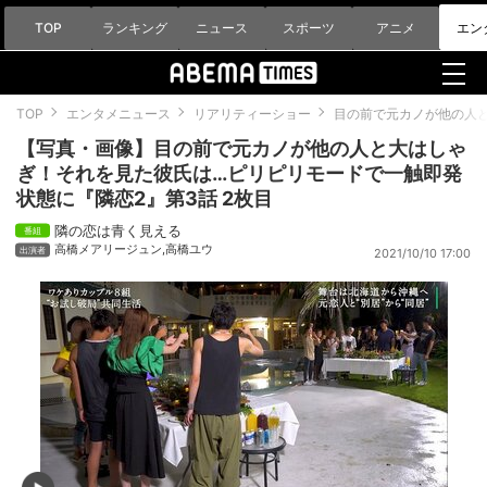
TOP
ランキング
ニュース
スポーツ
アニメ
エン
TOP
エンタメニュース
リアリティーショー
目の前で元カノが他の人
【写真・画像】目の前で元カノが他の人と大はしゃ
ぎ！それを見た彼氏は…ピリピリモードで一触即発
状態に『隣恋2』第3話 2枚目
隣の恋は青く見える
高橋メアリージュン
,
高橋ユウ
2021/10/10 17:00