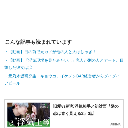
こんな記事も読まれています
【動画】目の前で元カノが他の人と大はしゃぎ！
【動画】「浮気現場を見たみたい…」恋人が別の人とデート、目
撃した彼女は涙
元乃木坂研究生・キョウカ、イケメンBAR経営者からグイグイ
アピール
旧愛vs新恋 浮気相手と初対面『隣の
恋は青く見える2』3話
ABEMA