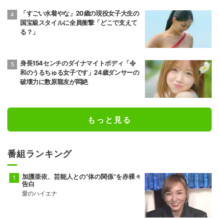
「すごい水着やな」20歳の現役女子大生の
国宝級スタイルに全員衝撃「どこで支えて
る？」
身長154センチのダイナマイトボディ「令
和のうるちゅる女子です」24歳ダンサーの
破壊力に数原龍友が悶絶
もっと見る
番組ランキング
加護亜依、芸能人との“体の関係”を赤裸々
告白
愛のハイエナ