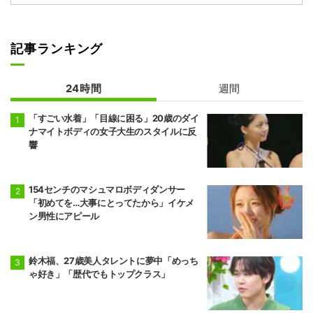
記事ランキング
24時間
週間
「すごい水着」「目線に困る」20歳のダイ
ナマイトボディの女子大生のスタイルに反
響
154センチのマシュマロボディダンサー
「初めてを…大事にとってたから」イケメ
ン男性にアピール
鈴木福、27歳美人タレントに夢中「めっち
ゃ好き」「歴代でもトップクラス」