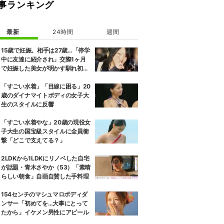
事ランキング
最新
24時間
週間
15歳で妊娠。相手は27歳…「停学
中に友達に紹介され」交際1ヶ月
で妊娠した美女が明かす馴れ初め
に「だいぶ危ねーよ！」小森純も
絶句
「すごい水着」「目線に困る」20
歳のダイナマイトボディの女子大
生のスタイルに反響
「すごい水着やな」20歳の現役女
子大生の国宝級スタイルに全員衝
撃「どこで支えてる？」
2LDKから1LDKにリノベした自宅
が話題・青木さやか（53）「素晴
らしい朝食」自画自賛した手料理
154センチのマシュマロボディダ
ンサー「初めてを…大事にとって
たから」イケメン男性にアピール