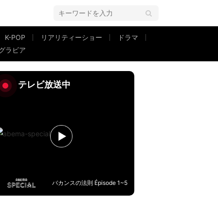
K-POP
リアリティーショー
ドラマ
グラビア
NSが白スーツでそろい踏み『昨日より赤く明日より青く』舞台挨拶
テレビ放送中
バカンスの法則 Épisode 1~5