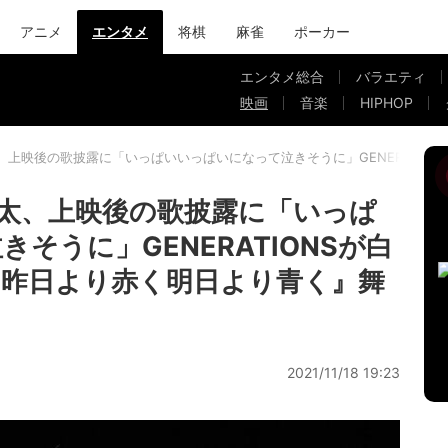
アニメ
エンタメ
将棋
麻雀
ポーカー
エンタメ総合
バラエティ
映画
音楽
HIPHOP
、上映後の歌披露に「いっぱいいっぱいになって泣きそうに」GENERATIO
太、上映後の歌披露に「いっぱ
そうに」GENERATIONSが白
昨日より赤く明日より青く』舞
2021/11/18 19:23