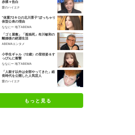
赤裸々告白
愛のハイエナ
“体重72キロの北川景子”ぽっちゃり
体型公表の理由
ななにー 地下ABEMA
「ゴミ屋敷」「孤独死」布川敏和の
離婚後の絶望生活
ABEMAエンタメ
小学生ギャル（12歳）の登校姿＆す
っぴんに衝撃
ななにー 地下ABEMA
「人殺す以外は全部やってきた」総
長時代を公開した人気芸人
愛のハイエナ
もっと見る