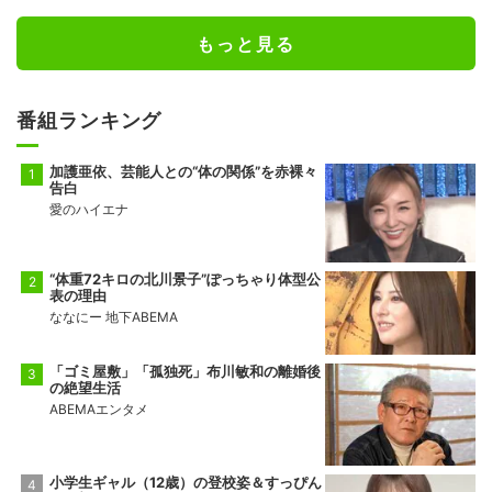
もっと見る
番組ランキング
加護亜依、芸能人との“体の関係”を赤裸々
告白
愛のハイエナ
“体重72キロの北川景子”ぽっちゃり体型公
表の理由
ななにー 地下ABEMA
「ゴミ屋敷」「孤独死」布川敏和の離婚後
の絶望生活
ABEMAエンタメ
小学生ギャル（12歳）の登校姿＆すっぴん