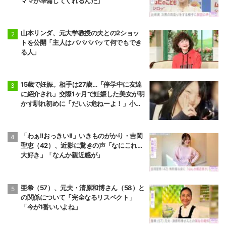
ママが準備してくれるんだ」
山本リンダ、元大学教授の夫との2ショッ
トを公開「主人はパパパパッて何でもでき
る人」
15歳で妊娠。相手は27歳…「停学中に友達
に紹介され」交際1ヶ月で妊娠した美女が明
かす馴れ初めに「だいぶ危ねーよ！」小森
純も絶句
「わぁ!!おっきい!!」いきものがかり・吉岡
聖恵（42）、近影に驚きの声「なにこれ…
大好き」「なんか親近感が」
亜希（57）、元夫・清原和博さん（58）と
の関係について「完全なるリスペクト」
「今が1番いいよね」