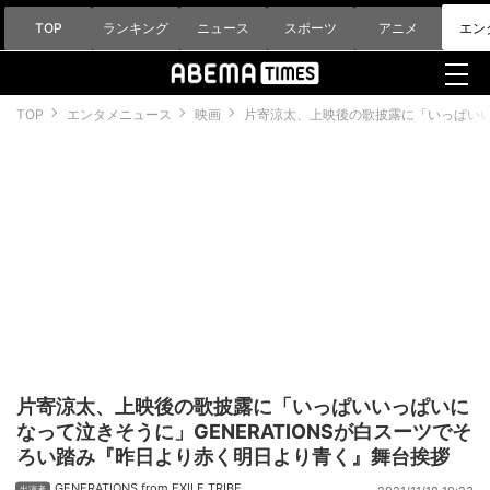
TOP
ランキング
ニュース
スポーツ
アニメ
エン
TOP
エンタメニュース
映画
片寄涼太、上映後の歌披露に「いっぱいい
片寄涼太、上映後の歌披露に「いっぱいいっぱいに
なって泣きそうに」GENERATIONSが白スーツでそ
ろい踏み『昨日より赤く明日より青く』舞台挨拶
GENERATIONS from EXILE TRIBE