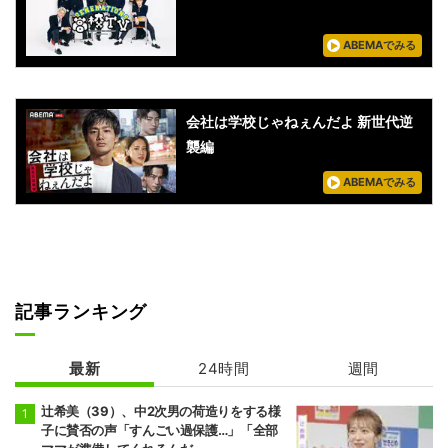
ABEMAでみる
会社は学校じゃねぇんだよ 新世代逆
襲編
ABEMAでみる
記事ランキング
最新
24時間
週間
辻希美（39）、中2次男の荷造りをする様
子に賛否の声「すんごい過保護…」「全部