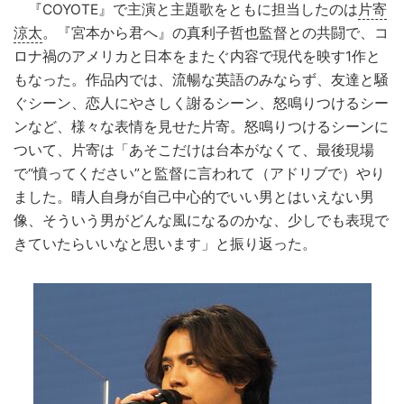
『COYOTE』で主演と主題歌をともに担当したのは
片寄
涼太
。『宮本から君へ』の真利子哲也監督との共闘で、コ
ロナ禍のアメリカと日本をまたぐ内容で現代を映す1作と
もなった。作品内では、流暢な英語のみならず、友達と騒
ぐシーン、恋人にやさしく謝るシーン、怒鳴りつけるシー
ンなど、様々な表情を見せた片寄。怒鳴りつけるシーンに
ついて、片寄は「あそこだけは台本がなくて、最後現場
で“憤ってください”と監督に言われて（アドリブで）やり
ました。晴人自身が自己中心的でいい男とはいえない男
像、そういう男がどんな風になるのかな、少しでも表現で
きていたらいいなと思います」と振り返った。