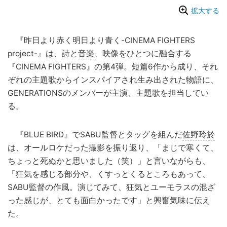
拡大する
『昨日より赤く明日より青く-CINEMA FIGHTERS
project-』は、詩と
音楽
、映像をひとつに融合する
『CINEMA FIGHTERS』の第4弾。短篇6作から成り、それ
ぞれの主題歌からインスパイアされ生み出された物語に、
GENERATIONSのメンバーが主演、主題歌を担当してい
る。
『BLUE BIRD』でSABU監督とタッグを組んだ
佐野玲於
は、オールロケだった撮影を振り返り、「まじで寒くて、
ちょっと死ぬかと思いました（笑）」と言いながらも、
「狂気を感じる部分や、くすっとくるところもあって、
SABU監督の作風。演じてみて、狂気とユーモラスの混ざ
った感じが、とても面白かったです」と興奮気味に伝え
た。