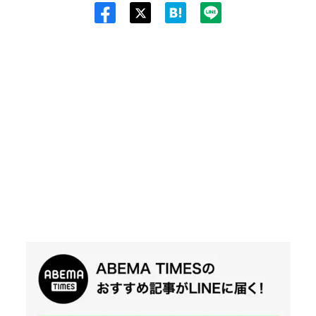
Twit
ter