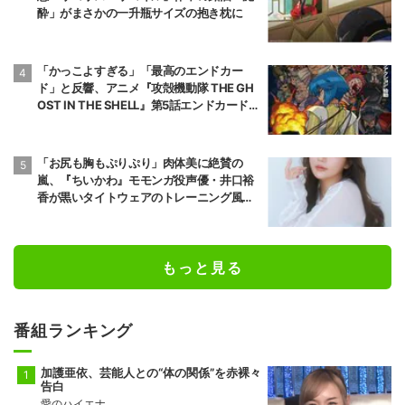
酔」がまさかの一升瓶サイズの抱き枕に
「かっこよすぎる」「最高のエンドカー
ド」と反響、アニメ『攻殻機動隊 THE GH
OST IN THE SHELL』第5話エンドカード公
開
「お尻も胸もぷりぷり」肉体美に絶賛の
嵐、『ちいかわ』モモンガ役声優・井口裕
香が黒いタイトウェアのトレーニング風景
公開
もっと見る
番組ランキング
加護亜依、芸能人との“体の関係”を赤裸々
告白
愛のハイエナ