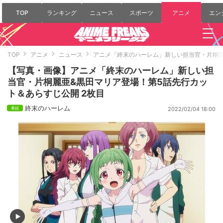
TOP
ランキング
ニュース
スポーツ
アニメ
エン
TOP
アニメ
ニュース
アニメ「終末のハーレム」新しい担当官・片桐麗
【写真・画像】アニメ「終末のハーレム」新しい担
当官・片桐麗亜&黒田マリア登場！第5話先行カッ
ト＆あらすじ公開 2枚目
終末のハーレム
2022/02/04 18:00