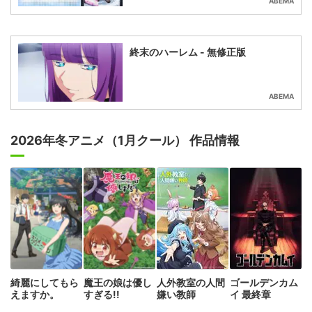
ABEMA
終末のハーレム - 無修正版
ABEMA
2026年冬アニメ（1月クール） 作品情報
綺麗にしてもら
魔王の娘は優し
人外教室の人間
ゴールデンカム
えますか。
すぎる!!
嫌い教師
イ 最終章