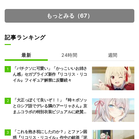
もっとみる（67）
記事ランキング
最新
24時間
週間
「バチクソに可愛い」「かっこいいお姉さ
ん感」セガプライズ新作『リコリス・リコ
イル』フィギュア解禁に反響続々
「大正っぽくて良いぞ！！」『時々ボソッ
とロシア語でデレる隣のアーリャさん』京
まふコラボの特別衣装ビジュアルに絶賛の
声
「これを抱き枕にしたのか？」とファン困
惑『リコリス・リコイル』作中の銘酒「泥