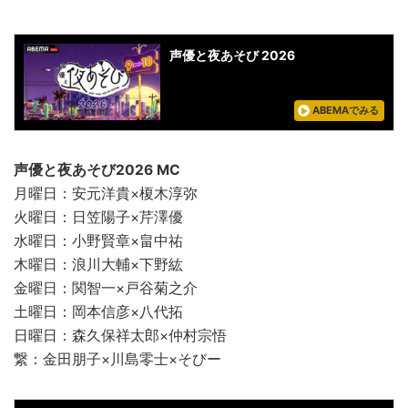
声優と夜あそび 2026
ABEMAでみる
声優と夜あそび2026 MC
月曜日：安元洋貴×榎木淳弥
火曜日：日笠陽子×芹澤優
水曜日：小野賢章×畠中祐
木曜日：浪川大輔×下野紘
金曜日：関智一×戸谷菊之介
土曜日：岡本信彦×八代拓
日曜日：森久保祥太郎×仲村宗悟
繋：金田朋子×川島零士×そびー