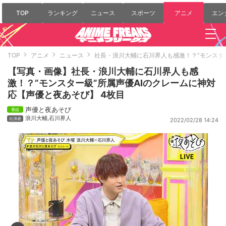
TOP
ランキング
ニュース
スポーツ
アニメ
エン
TOP
アニメ
ニュース
社長・浪川大輔に石川界人も感激！？”モンスタ
【写真・画像】社長・浪川大輔に石川界人も感
激！？”モンスター級”所属声優AIのクレームに神対
応【声優と夜あそび】 4枚目
声優と夜あそび
浪川大輔
,
石川界人
2022/02/28 14:24