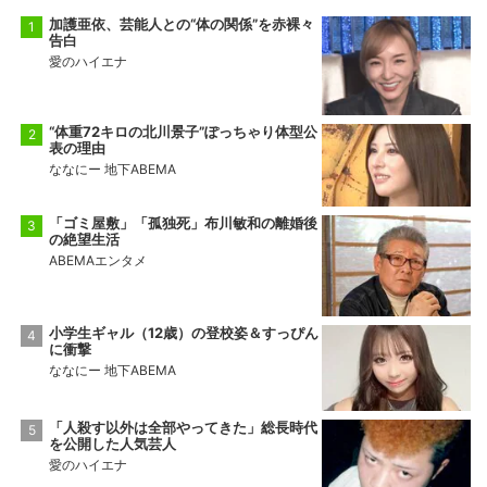
加護亜依、芸能人との“体の関係”を赤裸々
告白
愛のハイエナ
“体重72キロの北川景子”ぽっちゃり体型公
表の理由
ななにー 地下ABEMA
「ゴミ屋敷」「孤独死」布川敏和の離婚後
の絶望生活
ABEMAエンタメ
小学生ギャル（12歳）の登校姿＆すっぴん
に衝撃
ななにー 地下ABEMA
「人殺す以外は全部やってきた」総長時代
を公開した人気芸人
愛のハイエナ