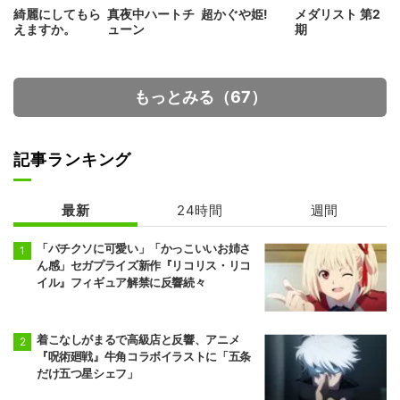
綺麗にしてもら
真夜中ハートチ
超かぐや姫!
メダリスト 第2
えますか。
ューン
期
もっとみる（67）
記事ランキング
最新
24時間
週間
「バチクソに可愛い」「かっこいいお姉さ
ん感」セガプライズ新作『リコリス・リコ
イル』フィギュア解禁に反響続々
着こなしがまるで高級店と反響、アニメ
『呪術廻戦』牛角コラボイラストに「五条
だけ五つ星シェフ」