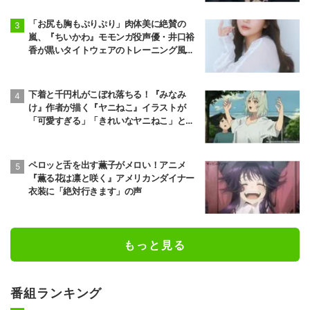
「お尻も胸もぷりぷり」肉体美に絶賛の
嵐、『ちいかわ』モモンガ役声優・井口裕
香が黒いタイトウェアのトレーニング風景
公開
下着と千円札がこぼれ落ちる！『みなみ
け』作者が描く『ヤニねこ』イラストが
「可愛すぎる」「きれいなヤニねこ」と反
響
ペロッと舌を出す薫子がメロい！アニメ
『薫る花は凛と咲く』アメリカンダイナー
衣装に「絶対行きます」の声
もっと見る
番組ランキング