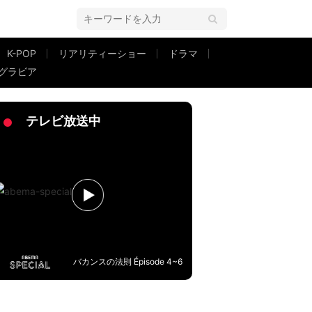
K-POP
リアリティーショー
ドラマ
グラビア
屋来たかと思った」と呆れ顔
テレビ放送中
バカンスの法則 Épisode 4~6