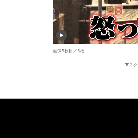
画像5枚目／6枚
▼スク