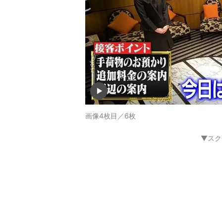
画像4枚目／6枚
▼スク