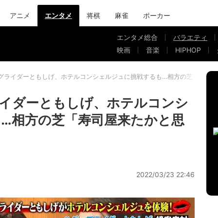
アニメ
エンタメ
将棋
麻雀
ポーカー
エンタメ総合
バラエティ
映画
音楽
HIPHOP
グライダーともしげ、ホテルコンシェルジュに挑戦するも…相方の芝「寿司
ライダーともしげ、ホテルコンシ
…相方の芝「寿司屋来たかと思
2022/03/23 22:46