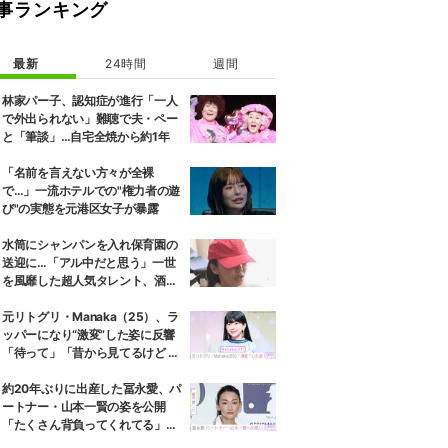
事ランキング
最新
24時間
週間
林家パー子、認知症が進行「一人
で外出られない」難聴で夫・ペー
と「筆談」…自宅全焼から約1年
「名前を言えない方々が全裸
で…」一流ホテルでの"権力者の遊
び"の実態を元港区女子が暴露
水筒にシャンパンを入れ保育園の
送迎に…「アル中だと思う」一世
を風靡した超人気タレント、酒漬
けだった日々を告白
元リトグリ・Manaka（25）、ラ
ッパーになり“激変”した姿に反響
「待って」「昔から見てるけど 最
近ずっと可愛くなってる」
約20年ぶりに出産した冨永愛、パ
ートナー・山本一賢の姿を公開
「たくさん背負ってくれてる」感
謝の思いをつづる