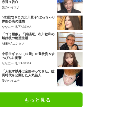
赤裸々告白
愛のハイエナ
“体重72キロの北川景子”ぽっちゃり
体型公表の理由
ななにー 地下ABEMA
「ゴミ屋敷」「孤独死」布川敏和の
離婚後の絶望生活
ABEMAエンタメ
小学生ギャル（12歳）の登校姿＆す
っぴんに衝撃
ななにー 地下ABEMA
「人殺す以外は全部やってきた」総
長時代を公開した人気芸人
愛のハイエナ
もっと見る