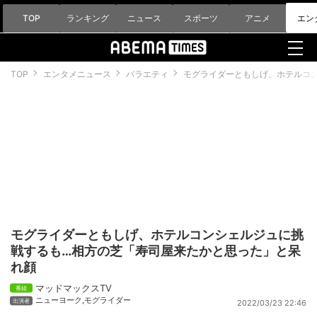
TOP
ランキング
ニュース
スポーツ
アニメ
エン
TOP
エンタメニュース
バラエティ
モグライダーともしげ、ホテルコ
モグライダーともしげ、ホテルコンシェルジュに挑
戦するも…相方の芝「寿司屋来たかと思った」と呆
れ顔
マッドマックスTV
ニューヨーク
,
モグライダー
2022/03/23 22:46