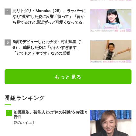
元リトグリ・Manaka（25）、ラッパーに
なり“激変”した姿に反響「待って」「昔か
ら見てるけど 最近ずっと可愛くなってる」
5歳でデビューした元子役・村山輝星（1
6）、成長した姿に「かわいすぎます」
「とてもステキです」などの反響
もっと見る
番組ランキング
加護亜依、芸能人との“体の関係”を赤裸々
告白
愛のハイエナ