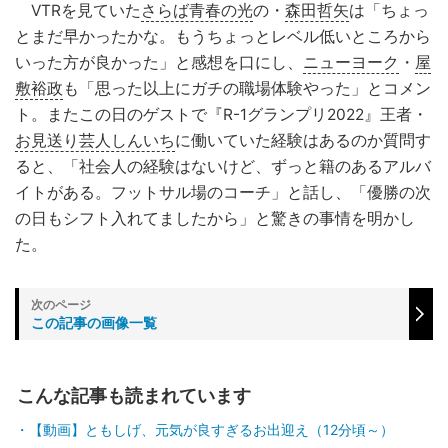
VTRを見ていた
さらば青春の光
の・
森田哲矢
は「ちょっ
とまだ早かったかな。もうちょっとレベル低いところから
いった方が良かった」と感想を口にし、
ニューヨーク
・
屋
敷裕政
も「思った以上にガチの職場体験やった」とコメン
ト。またこの日のゲストで『R-1グランプリ2022』王者・
お見送り芸人しんいち
に働いていた経験はあるのか質問す
ると、「社会人の経験はないけど、ずっと籍のあるアルバ
イトがある。フットサル場のコーチ」と話し、「優勝の次
の日もシフト入れてましたから」と驚きの事情を明かし
た。
この記事の画像一覧
こんな記事も読まれています
【動画】ともしげ、元気が良すぎるお出迎え（12分頃～）