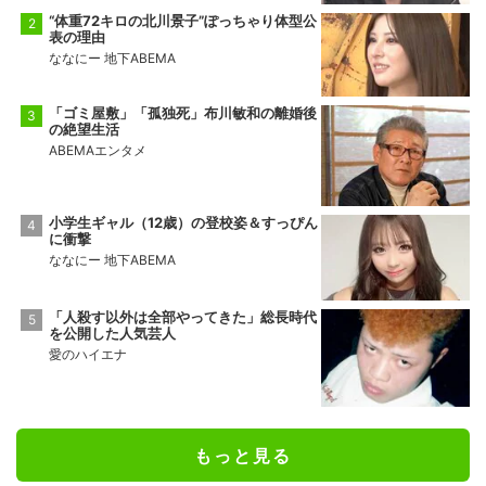
“体重72キロの北川景子”ぽっちゃり体型公
表の理由
ななにー 地下ABEMA
「ゴミ屋敷」「孤独死」布川敏和の離婚後
の絶望生活
ABEMAエンタメ
小学生ギャル（12歳）の登校姿＆すっぴん
に衝撃
ななにー 地下ABEMA
「人殺す以外は全部やってきた」総長時代
を公開した人気芸人
愛のハイエナ
もっと見る