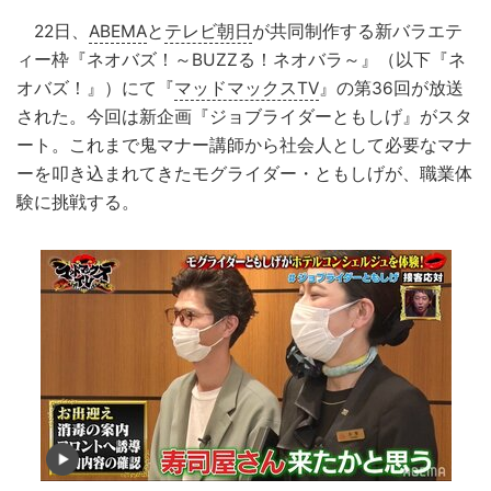
22日、
ABEMA
と
テレビ朝日
が共同制作する新バラエテ
ィー枠『ネオバズ！～BUZZる！ネオバラ～』（以下『ネ
オバズ！』）にて『
マッドマックスTV
』の第36回が放送
された。今回は新企画『ジョブライダーともしげ』がスタ
ート。これまで鬼マナー講師から社会人として必要なマナ
ーを叩き込まれてきたモグライダー・ともしげが、職業体
験に挑戦する。