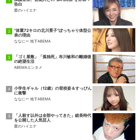
告白
愛のハイエナ
“体重72キロの北川景子”ぽっちゃり体型公
表の理由
ななにー 地下ABEMA
「ゴミ屋敷」「孤独死」布川敏和の離婚後
の絶望生活
ABEMAエンタメ
小学生ギャル（12歳）の登校姿＆すっぴん
に衝撃
ななにー 地下ABEMA
「人殺す以外は全部やってきた」総長時代
を公開した人気芸人
愛のハイエナ