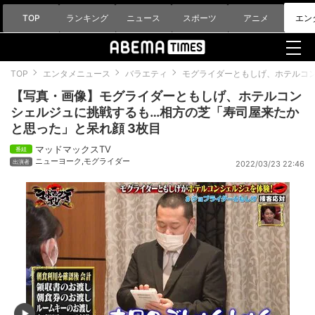
TOP
ランキング
ニュース
スポーツ
アニメ
エン
TOP
エンタメニュース
バラエティ
モグライダーともしげ、ホテルコ
【写真・画像】モグライダーともしげ、ホテルコン
シェルジュに挑戦するも…相方の芝「寿司屋来たか
と思った」と呆れ顔 3枚目
マッドマックスTV
ニューヨーク
,
モグライダー
2022/03/23 22:46