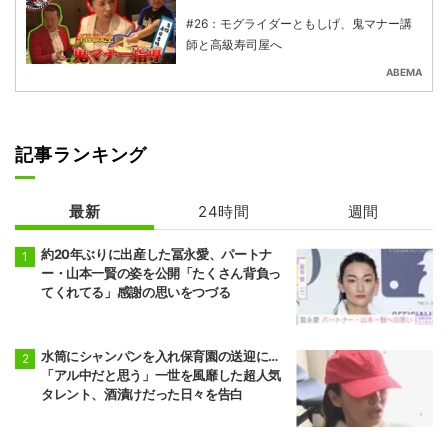
#26：モグライダーともしげ、鬼マナー講
師と高級寿司屋へ
ABEMA
記事ランキング
最新
24時間
週間
約20年ぶりに出産した冨永愛、パートナ
ー・山本一賢の姿を公開「たくさん背負っ
てくれてる」感謝の思いをつづる
水筒にシャンパンを入れ保育園の送迎に…
「アル中だと思う」一世を風靡した超人気
タレント、酒漬けだった日々を告白