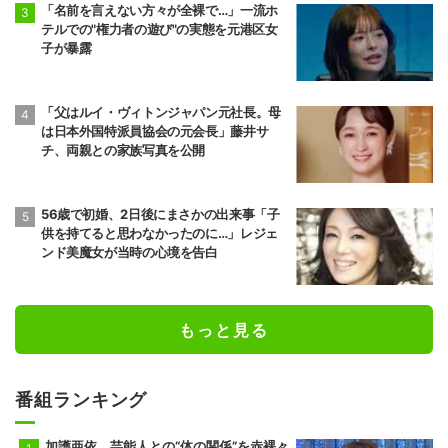
「名前を言えない方々が全裸で…」一流ホ
テルでの"権力者の遊び"の実態を元港区女
子が暴露
「父はルイ・ヴィトンジャパン元社長。母
は日本外国特派員協会の元会長」藤井サ
チ、両親との家族写真を公開
56歳で初婚、2日後にまさかの出来事「子
供を持てると思わなかったのに…」レジェ
ンド美魔女が当時の心境を告白
もっと見る
番組ランキング
加護亜依、芸能人との“体の関係”を赤裸々