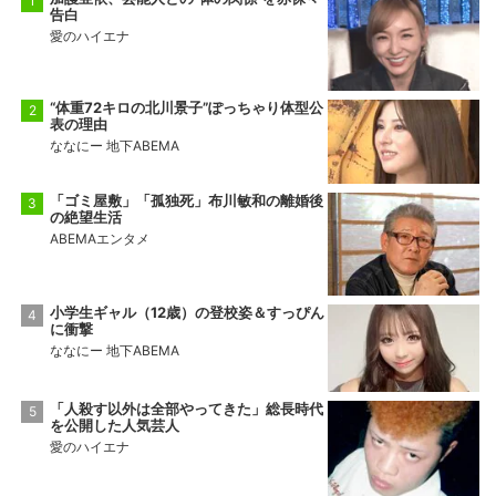
告白
愛のハイエナ
“体重72キロの北川景子”ぽっちゃり体型公
表の理由
ななにー 地下ABEMA
「ゴミ屋敷」「孤独死」布川敏和の離婚後
の絶望生活
ABEMAエンタメ
小学生ギャル（12歳）の登校姿＆すっぴん
に衝撃
ななにー 地下ABEMA
「人殺す以外は全部やってきた」総長時代
を公開した人気芸人
愛のハイエナ