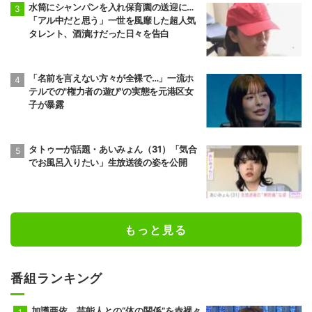
水筒にシャンパンを入れ保育園の送迎に…
「アル中だと思う」一世を風靡した超人気
タレント、酒漬けだった日々を告白
「名前を言えない方々が全裸で…」一流ホ
テルでの"権力者の遊び"の実態を元港区女
子が暴露
タトゥーが話題・あいみょん（31）「気合
でお風呂入りたい」生放送後の姿を公開
もっと見る
番組ランキング
加護亜依、芸能人との“体の関係”を赤裸々