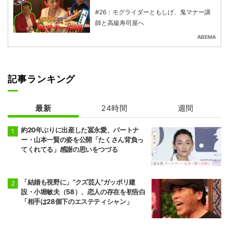
#26：モグライダーともしげ、鬼マナー講
師と高級寿司屋へ
ABEMA
記事ランキング
最新
24時間
週間
約20年ぶりに出産した冨永愛、パートナ
ー・山本一賢の姿を公開「たくさん背負っ
てくれてる」感謝の思いをつづる
「結婚も視野に」“クズ芸人”ガッポリ建
設・小堀敏夫（58）、恋人の存在を初告白
「相手は28個下のエステティシャン」