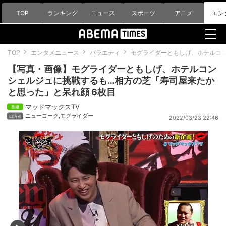
TOP
ランキング
ニュース
スポーツ
アニメ
エン
TOP
エンタメニュース
バラエティ
モグライダーともしげ、ホテルコ
【写真・画像】モグライダーともしげ、ホテルコン
シェルジュに挑戦するも…相方の芝「寿司屋来たか
と思った」と呆れ顔 6枚目
マッドマックスTV
ニューヨーク
,
モグライダー
2022/03/23 22:46