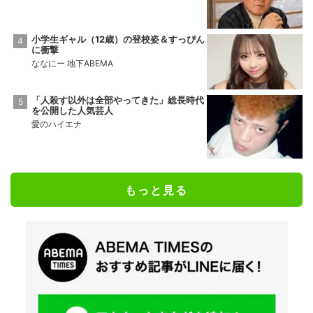
小学生ギャル（12歳）の登校姿＆すっぴん
に衝撃
ななにー 地下ABEMA
「人殺す以外は全部やってきた」総長時代
を公開した人気芸人
愛のハイエナ
もっと見る