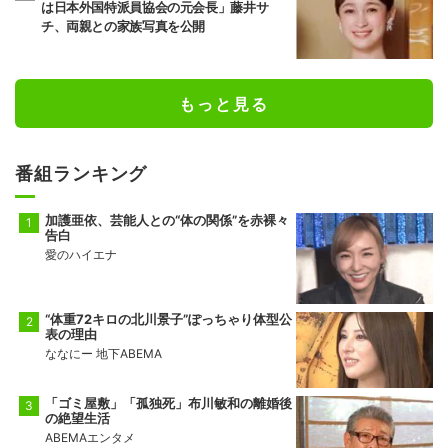
は日本外国特派員協会の元会長」藤井サ
チ、両親との家族写真を公開
もっと見る
番組ランキング
加護亜依、芸能人との“体の関係”を赤裸々
告白
愛のハイエナ
“体重72キロの北川景子”ぽっちゃり体型公
表の理由
ななにー 地下ABEMA
「ゴミ屋敷」「孤独死」布川敏和の離婚後
の絶望生活
ABEMAエンタメ