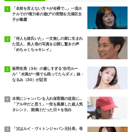
「名前を言えない方々が全裸で…」一流ホ
テルでの"権力者の遊び"の実態を元港区女
子が暴露
「何人も彼氏いた」一文無しの家に生まれ
た芸人、美人母の写真を公開し驚きの声
「めちゃくちゃキレイ」
板野友美（34）の厳しすぎる“自宅ルー
ル”「水滴が一滴でも残ってたらダメ」妹・
なるみ（30）が証言
水筒にシャンパンを入れ保育園の送迎に…
「アル中だと思う」一世を風靡した超人気
タレント、酒漬けだった日々を告白
「父はルイ・ヴィトンジャパン元社長。母