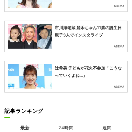
ABEMA
市川海老蔵 麗禾ちゃん11歳の誕生日
親子3人でインスタライブ
ABEMA
辻希美 子どもが花火不参加「こうな
っていくよね…」
ABEMA
記事ランキング
最新
24時間
週間