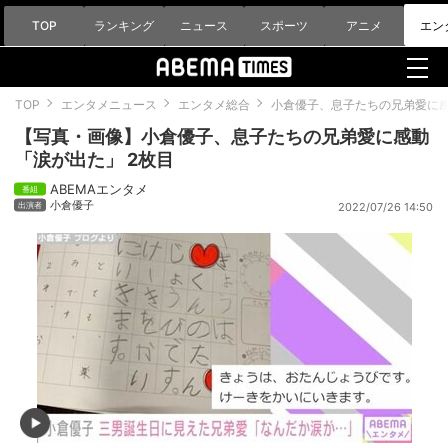
TOP
ランキング
ニュース
スポーツ
アニメ
エン
TOP
エンタメニュース
エンタメ総合
小倉優子、息子たちの兄弟愛に
【写真・画像】小倉優子、息子たちの兄弟愛に感動
「涙が出た」 2枚目
ABEMAエンタメ
小倉優子
2022/07/26 14:50