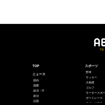
TOP
スポーツ
野球
ニュース
サッカー
国内
大相撲
国際
ゴルフ
経済・IT
モータースポ
政治
ボートレース
話題
スポーツ総合