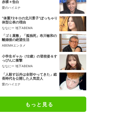
赤裸々告白
愛のハイエナ
“体重72キロの北川景子”ぽっちゃり
体型公表の理由
ななにー 地下ABEMA
「ゴミ屋敷」「孤独死」布川敏和の
離婚後の絶望生活
ABEMAエンタメ
小学生ギャル（12歳）の登校姿＆す
っぴんに衝撃
ななにー 地下ABEMA
「人殺す以外は全部やってきた」総
長時代を公開した人気芸人
愛のハイエナ
もっと見る