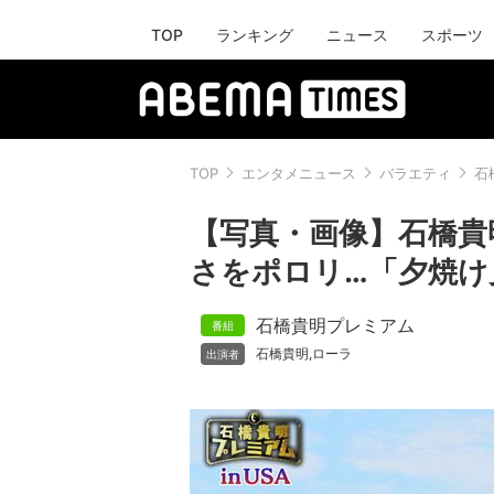
TOP
ランキング
ニュース
スポーツ
TOP
エンタメニュース
バラエティ
石
【写真・画像】石橋貴
さをポロリ…「夕焼け
石橋貴明プレミアム
石橋貴明
ローラ
,