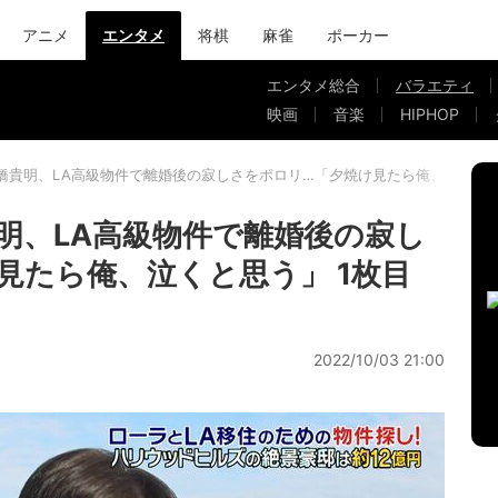
アニメ
エンタメ
将棋
麻雀
ポーカー
エンタメ総合
バラエティ
映画
音楽
HIPHOP
橋貴明、LA高級物件で離婚後の寂しさをポロリ…「夕焼け見たら俺、泣くと
明、LA高級物件で離婚後の寂し
見たら俺、泣くと思う」 1枚目
2022/10/03 21:00