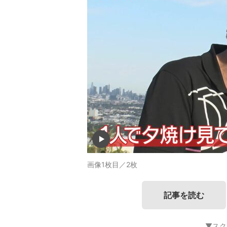
画像1枚目／2枚
記事を読む
▼スク