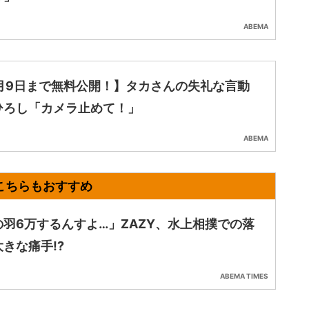
ABEMA
0月9日まで無料公開！】タカさんの失礼な言動
ひろし「カメラ止めて！」
ABEMA
の羽6万するんすよ…」ZAZY、水上相撲での落
きな痛手!?
ABEMA TIMES