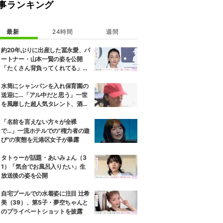
事ランキング
最新
24時間
週間
約20年ぶりに出産した冨永愛、パ
ートナー・山本一賢の姿を公開
「たくさん背負ってくれてる」感
謝の思いをつづる
水筒にシャンパンを入れ保育園の
送迎に…「アル中だと思う」一世
を風靡した超人気タレント、酒漬
けだった日々を告白
「名前を言えない方々が全裸
で…」一流ホテルでの"権力者の遊
び"の実態を元港区女子が暴露
タトゥーが話題・あいみょん（3
1）「気合でお風呂入りたい」生
放送後の姿を公開
自宅プールでの水着姿に注目 辻希
美（39）、第5子・夢空ちゃんと
のプライベートショットを披露