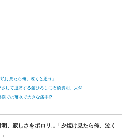
夕焼け見たら俺、泣くと思う」
がさして退席する舘ひろしに石橋貴明、呆然…
相撲での落水で大きな痛手!?
貴明、寂しさをポロリ…「夕焼け見たら俺、泣く
う」