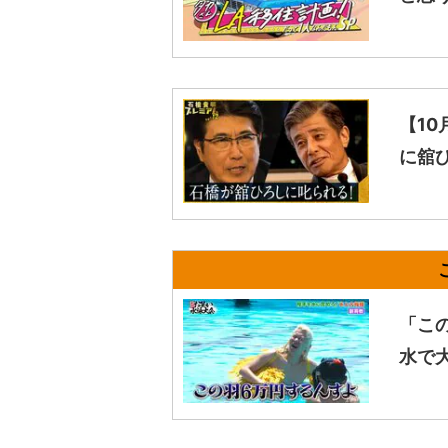
【1
に舘
「こ
水で大