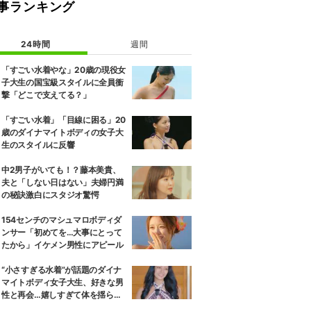
事ランキング
24時間
週間
「すごい水着やな」20歳の現役女
子大生の国宝級スタイルに全員衝
撃「どこで支えてる？」
「すごい水着」「目線に困る」20
歳のダイナマイトボディの女子大
生のスタイルに反響
中2男子がいても！？藤本美貴、
夫と「しない日はない」夫婦円満
の秘訣激白にスタジオ驚愕
154センチのマシュマロボディダ
ンサー「初めてを…大事にとって
たから」イケメン男性にアピール
“小さすぎる水着”が話題のダイナ
マイトボディ女子大生、好きな男
性と再会…嬉しすぎて体を揺らし
ながら小走り！