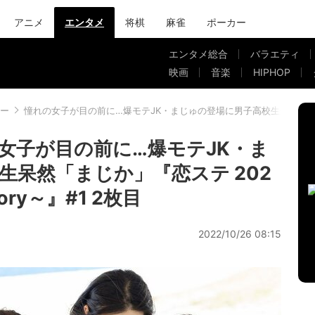
アニメ
エンタメ
将棋
麻雀
ポーカー
エンタメ総合
バラエティ
映画
音楽
HIPHOP
ー
憧れの女子が目の前に…爆モテJK・まじゅの登場に男子高校生呆然「まじか」『恋
女子が目の前に…爆モテJK・ま
生呆然「まじか」『恋ステ 202
tory～』#1 2枚目
2022/10/26 08:15