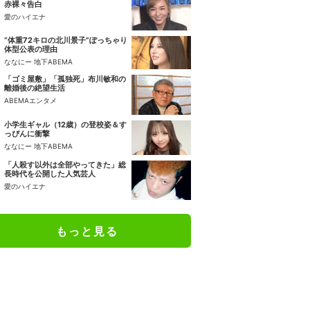
赤裸々告白
愛のハイエナ
“体重72キロの北川景子”ぽっちゃり
体型公表の理由
ななにー 地下ABEMA
「ゴミ屋敷」「孤独死」布川敏和の
離婚後の絶望生活
ABEMAエンタメ
小学生ギャル（12歳）の登校姿＆す
っぴんに衝撃
ななにー 地下ABEMA
「人殺す以外は全部やってきた」総
長時代を公開した人気芸人
愛のハイエナ
もっと見る