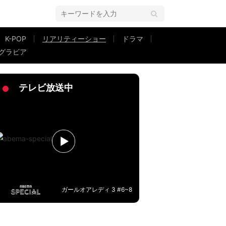
K-POP
リアリティーショー
ドラマ
グラビア
ステ 2022秋 ～Honey Soda Story～』#1
テレビ放送中
ガールオアレディ 3 #6~8