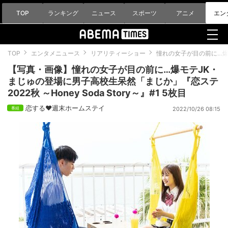
TOP
ランキング
ニュース
スポーツ
アニメ
エン
TOP
エンタメニュース
リアリティーショー
憧れの女子が目の前に…爆モテ
【写真・画像】憧れの女子が目の前に…爆モテJK・
まじゅの登場に男子高校生呆然「まじか」『恋ステ
2022秋 ～Honey Soda Story～』#1 5枚目
恋する♥週末ホームステイ
2022/10/26 08:15