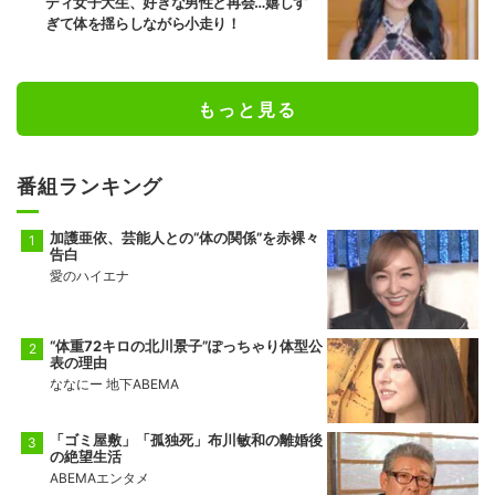
ディ女子大生、好きな男性と再会…嬉しす
ぎて体を揺らしながら小走り！
もっと見る
番組ランキング
加護亜依、芸能人との“体の関係”を赤裸々
告白
愛のハイエナ
“体重72キロの北川景子”ぽっちゃり体型公
表の理由
ななにー 地下ABEMA
「ゴミ屋敷」「孤独死」布川敏和の離婚後
の絶望生活
ABEMAエンタメ