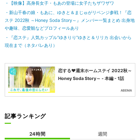
【映像】高身長女子・もあの登場に女子たちザワザワ
新山千春の娘・もあに、ゆきと＆まじゅがリベンジ参戦！『恋
ステ 2022秋 ～Honey Soda Story～』メンバー一覧まとめ 出身地
や趣味、恋愛観などプロフィールあり
『恋ステ』人気カップル“ゆきりり”ゆきと＆リリカ 出会いから
現在まで（ネタバレあり）
恋する♥週末ホームステイ 2022秋～
Honey Soda Story～ - 本編 - 1話
ABEMA
記事ランキング
24時間
週間