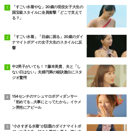
「すごい水着やな」20歳の現役女子大生の
国宝級スタイルに全員衝撃「どこで支えて
る？」
「すごい水着」「目線に困る」20歳のダイ
ナマイトボディの女子大生のスタイルに反
響
中2男子がいても！？藤本美貴、夫と「し
ない日はない」夫婦円満の秘訣激白にスタ
ジオ驚愕
154センチのマシュマロボディダンサー
「初めてを…大事にとってたから」イケメ
ン男性にアピール
“小さすぎる水着”が話題のダイナマイトボ