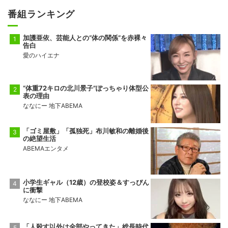
番組ランキング
加護亜依、芸能人との“体の関係”を赤裸々
告白
愛のハイエナ
“体重72キロの北川景子”ぽっちゃり体型公
表の理由
ななにー 地下ABEMA
「ゴミ屋敷」「孤独死」布川敏和の離婚後
の絶望生活
ABEMAエンタメ
小学生ギャル（12歳）の登校姿＆すっぴん
に衝撃
ななにー 地下ABEMA
「人殺す以外は全部やってきた」総長時代