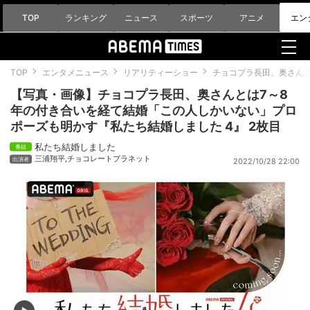
TOP
ランキング
ニュース
スポーツ
アニメ
エン
TOP
エンタメニュース
リアリティーショー
チョコプラ長田、奥さんと
【写真・画像】チョコプラ長田、奥さんとは7～8
年の付き合いを経て結婚「この人しかいない」プロ
ポーズも明かす『私たち結婚しました 4』 2枚目
私たち結婚しました
三浦翔平
,
チョコレートプラネット
2022/10/28 22:00