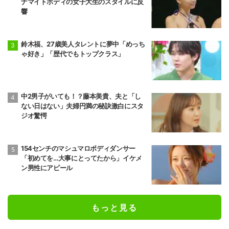
ナマイトボディの女子大生のスタイルに反
響
鈴木福、27歳美人タレントに夢中「めっち
ゃ好き」「歴代でもトップクラス」
中2男子がいても！？藤本美貴、夫と「し
ない日はない」夫婦円満の秘訣激白にスタ
ジオ驚愕
154センチのマシュマロボディダンサー
「初めてを…大事にとってたから」イケメ
ン男性にアピール
もっと見る