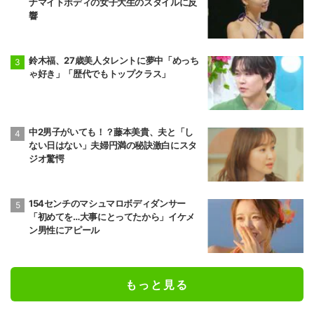
ナマイトボディの女子大生のスタイルに反
響
鈴木福、27歳美人タレントに夢中「めっち
ゃ好き」「歴代でもトップクラス」
中2男子がいても！？藤本美貴、夫と「し
ない日はない」夫婦円満の秘訣激白にスタ
ジオ驚愕
154センチのマシュマロボディダンサー
「初めてを…大事にとってたから」イケメ
ン男性にアピール
もっと見る