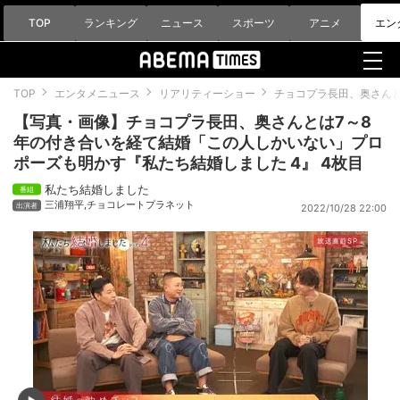
TOP
ランキング
ニュース
スポーツ
アニメ
エン
TOP
エンタメニュース
リアリティーショー
チョコプラ長田、奥さんと
【写真・画像】チョコプラ長田、奥さんとは7～8
年の付き合いを経て結婚「この人しかいない」プロ
ポーズも明かす『私たち結婚しました 4』 4枚目
私たち結婚しました
三浦翔平
,
チョコレートプラネット
2022/10/28 22:00