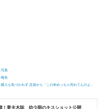
ス写真
を報告
購入も気づかれず 店員から「この本めっちゃ売れてんのよ」
2歳！妻夫木聡 幼少期のキスショット公開