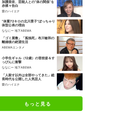
加護亜依、芸能人との“体の関係”を
赤裸々告白
愛のハイエナ
“体重72キロの北川景子”ぽっちゃり
体型公表の理由
ななにー 地下ABEMA
「ゴミ屋敷」「孤独死」布川敏和の
離婚後の絶望生活
ABEMAエンタメ
小学生ギャル（12歳）の登校姿＆す
っぴんに衝撃
ななにー 地下ABEMA
「人殺す以外は全部やってきた」総
長時代を公開した人気芸人
愛のハイエナ
もっと見る