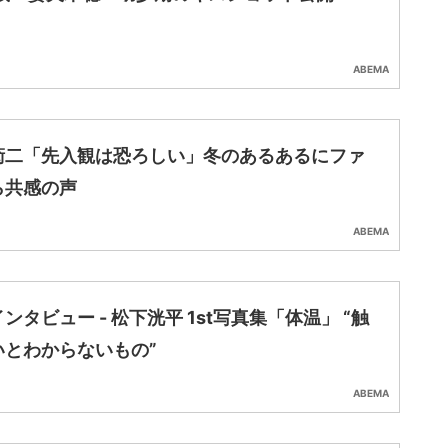
ABEMA
衛二「先入観は恐ろしい」冬のあるあるにファ
ら共感の声
ABEMA
ンタビュー - 松下洸平 1st写真集「体温」 “触
いとわからないもの”
ABEMA