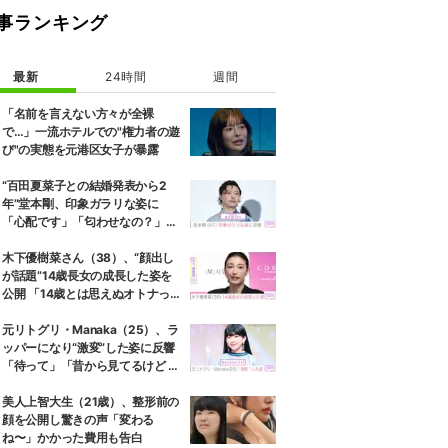
事ランキング
最新
24時間
週間
「名前を言えない方々が全裸
で…」一流ホテルでの"権力者の遊
び"の実態を元港区女子が暴露
“百田夏菜子との結婚発表から2
年”堂本剛、印象ガラリな姿に
「心配です」「匂わせなの？」な
どさまざまな声
木下優樹菜さん（38）、“顔出し
が話題”14歳長女の成長した姿を
公開 「14歳とは思えぬオトナっぽ
さ」「優樹菜ちゃんにそっくりす
ぎる」など反響
元リトグリ・Manaka（25）、ラ
ッパーになり“激変”した姿に反響
「待って」「昔から見てるけど 最
近ずっと可愛くなってる」
美人上智大生（21歳）、整形前の
顔を公開し驚きの声「変わる
ね〜」かかった費用も告白