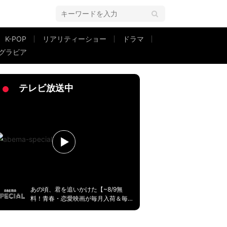
K-POP
リアリティーショー
ドラマ
グラビア
者仲間も祝福
テレビ放送中
あの頃、君を追いかけた【~8/9無
料！青春・恋愛映画が毎月入荷＆毎
週無料】