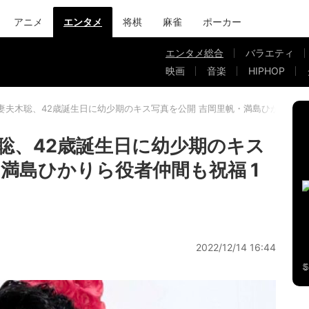
アニメ
エンタメ
将棋
麻雀
ポーカー
エンタメ総合
バラエティ
映画
音楽
HIPHOP
妻夫木聡、42歳誕生日に幼少期のキス写真を公開 吉岡里帆・満島ひかりら役
聡、42歳誕生日に幼少期のキス
満島ひかりら役者仲間も祝福 1
2022/12/14 16:44