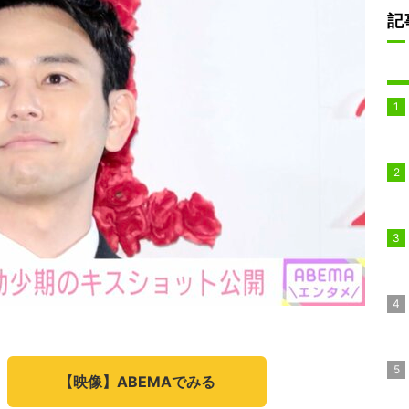
記
【映像】ABEMAでみる