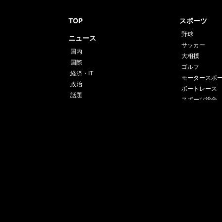
TOP
スポーツ
野球
ニュース
サッカー
国内
大相撲
国際
ゴルフ
経済・IT
モータースポ
政治
ボートレース
話題
スポーツ総合
格闘技
テニス