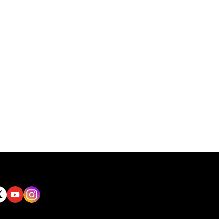
tt
Yout
Insta