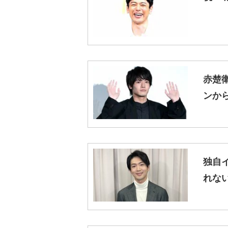
赤楚
ンか
独自イ
れな