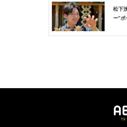
松下
ー”ポ