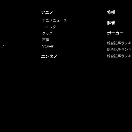
book
er
アニメ
将棋
アニメニュース
麻雀
コミック
ポーカー
グッズ
声優
総合記事ランキ
ーツ
Vtuber
総合記事ランキ
エンタメ
総合記事ランキ
人物・グループ
エンタメ総合
番組一覧
バラエティ
K-POP
リアリティーショー
ドラマ
映画
音楽
HIPHOP
グラビア