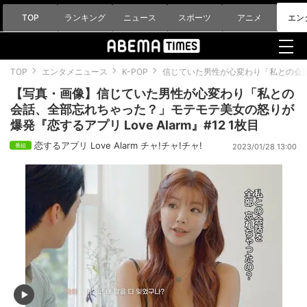
TOP
ランキング
ニュース
スポーツ
アニメ
エン
TOP
エンタメニュース
K-POP
信じていた男性が心変わり「私との会話、
【写真・画像】信じていた男性が心変わり「私との
会話、全部忘れちゃった？」モテモテ美女の怒りが
爆発『恋するアプリ Love Alarm』#12 1枚目
恋するアプリ Love Alarm チャ!チャ!チャ!
2023/01/28 13:00