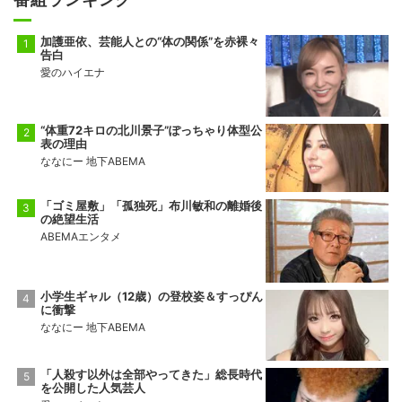
加護亜依、芸能人との“体の関係”を赤裸々
告白
愛のハイエナ
“体重72キロの北川景子”ぽっちゃり体型公
表の理由
ななにー 地下ABEMA
「ゴミ屋敷」「孤独死」布川敏和の離婚後
の絶望生活
ABEMAエンタメ
小学生ギャル（12歳）の登校姿＆すっぴん
に衝撃
ななにー 地下ABEMA
「人殺す以外は全部やってきた」総長時代
を公開した人気芸人