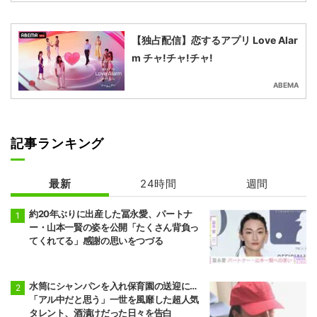
【独占配信】恋するアプリ Love Alar
m チャ!チャ!チャ!
ABEMA
記事ランキング
最新
24時間
週間
約20年ぶりに出産した冨永愛、パートナ
ー・山本一賢の姿を公開「たくさん背負っ
てくれてる」感謝の思いをつづる
水筒にシャンパンを入れ保育園の送迎に…
「アル中だと思う」一世を風靡した超人気
タレント、酒漬けだった日々を告白