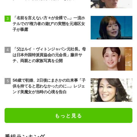
「名前を言えない方々が全裸で…」一流ホ
テルでの"権力者の遊び"の実態を元港区女
子が暴露
「父はルイ・ヴィトンジャパン元社長。母
は日本外国特派員協会の元会長」藤井サ
チ、両親との家族写真を公開
56歳で初婚、2日後にまさかの出来事「子
供を持てると思わなかったのに…」レジェ
ンド美魔女が当時の心境を告白
もっと見る
番組ランキング