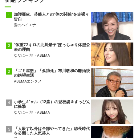
加護亜依、芸能人との“体の関係”を赤裸々
告白
愛のハイエナ
“体重72キロの北川景子”ぽっちゃり体型公
表の理由
ななにー 地下ABEMA
「ゴミ屋敷」「孤独死」布川敏和の離婚後
の絶望生活
ABEMAエンタメ
小学生ギャル（12歳）の登校姿＆すっぴん
に衝撃
ななにー 地下ABEMA
「人殺す以外は全部やってきた」総長時代
を公開した人気芸人