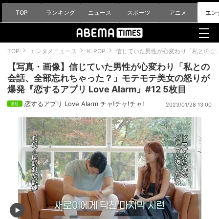
TOP
ランキング
ニュース
スポーツ
アニメ
エン
TOP
エンタメニュース
K-POP
信じていた男性が心変わり「私との会話、
【写真・画像】信じていた男性が心変わり「私との
会話、全部忘れちゃった？」モテモテ美女の怒りが
爆発『恋するアプリ Love Alarm』#12 5枚目
恋するアプリ Love Alarm チャ!チャ!チャ!
2023/01/28 13:00