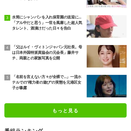
水筒にシャンパンを入れ保育園の送迎に…
「アル中だと思う」一世を風靡した超人気
タレント、酒漬けだった日々を告白
「父はルイ・ヴィトンジャパン元社長。母
は日本外国特派員協会の元会長」藤井サ
チ、両親との家族写真を公開
「名前を言えない方々が全裸で…」一流ホ
テルでの"権力者の遊び"の実態を元港区女
子が暴露
もっと見る
番組ランキング