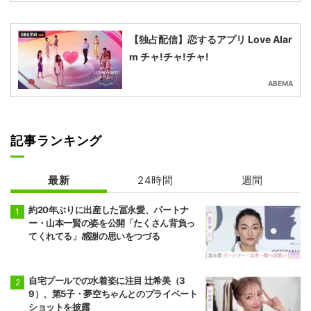
【独占配信】恋するアプリ Love Alar
m チャ!チャ!チャ!
ABEMA
記事ランキング
最新
24時間
週間
約20年ぶりに出産した冨永愛、パートナ
ー・山本一賢の姿を公開「たくさん背負っ
てくれてる」感謝の思いをつづる
自宅プールでの水着姿に注目 辻希美（3
9）、第5子・夢空ちゃんとのプライベート
ショットを披露