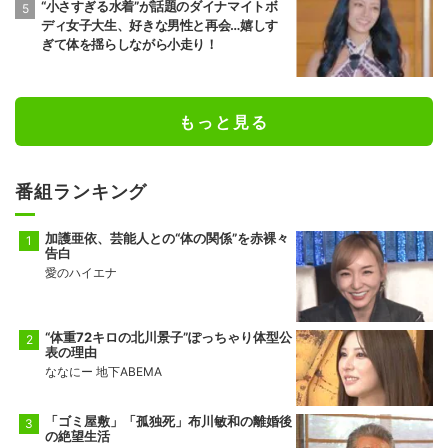
“小さすぎる水着”が話題のダイナマイトボ
ディ女子大生、好きな男性と再会…嬉しす
ぎて体を揺らしながら小走り！
もっと見る
番組ランキング
加護亜依、芸能人との“体の関係”を赤裸々
告白
愛のハイエナ
“体重72キロの北川景子”ぽっちゃり体型公
表の理由
ななにー 地下ABEMA
「ゴミ屋敷」「孤独死」布川敏和の離婚後
の絶望生活