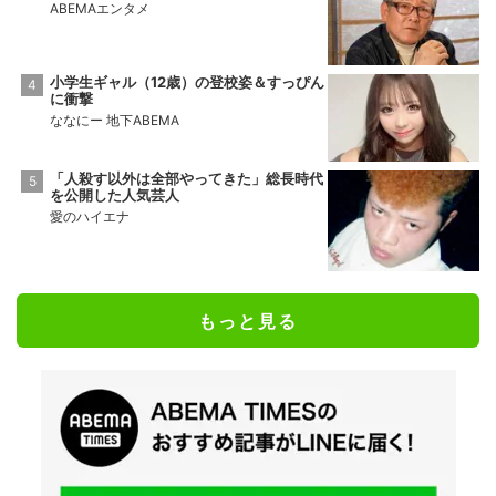
ABEMAエンタメ
小学生ギャル（12歳）の登校姿＆すっぴん
に衝撃
ななにー 地下ABEMA
「人殺す以外は全部やってきた」総長時代
を公開した人気芸人
愛のハイエナ
もっと見る