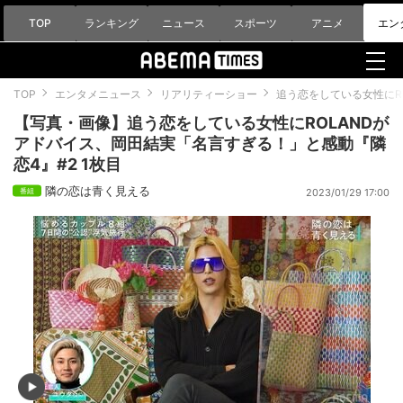
TOP
ランキング
ニュース
スポーツ
アニメ
エン
TOP
エンタメニュース
リアリティーショー
追う恋をしている女性にR
【写真・画像】追う恋をしている女性にROLANDが
アドバイス、岡田結実「名言すぎる！」と感動『隣
恋4』#2 1枚目
隣の恋は青く見える
2023/01/29 17:00