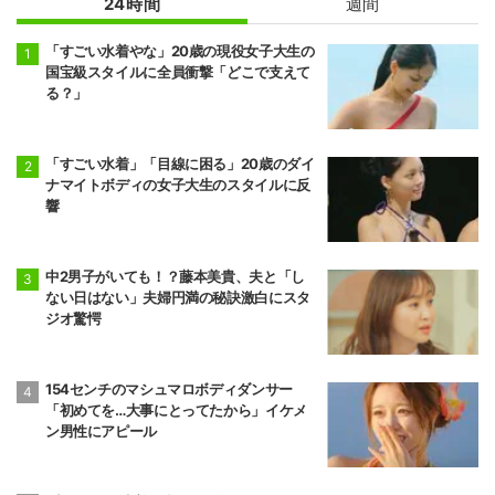
24時間
週間
「すごい水着やな」20歳の現役女子大生の
国宝級スタイルに全員衝撃「どこで支えて
る？」
「すごい水着」「目線に困る」20歳のダイ
ナマイトボディの女子大生のスタイルに反
響
中2男子がいても！？藤本美貴、夫と「し
ない日はない」夫婦円満の秘訣激白にスタ
ジオ驚愕
154センチのマシュマロボディダンサー
「初めてを…大事にとってたから」イケメ
ン男性にアピール