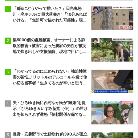
「8階にどうやって描いた？」日光鬼怒
川・廃ホテルに“巨大落書き” 「10分あれば
いける」「無許可で描かれた可能性」現役
アーティストらが見解
梨5000個の盗難被害、オーナーによる詐
欺的被害→被害にあった農家の男性が被災
地で炊き出しや支援物資、現地で目にし
た“助け合いの輪”
「わかってるのに止められない」強迫性障
害の苦悩…1リットルのアルコールを週で使
い切る当事者「生きてるのが辛いと思うこ
ともある」
夫・ひろゆき氏に西村ゆか氏が“離婚”を提
示 「ひろゆき＆いずみ新党（仮）」の届け
出を知らされず激怒「信頼関係が保てない
状態で夫婦を続けるのは無理」
長野・安曇野市で土砂崩れ 約390人が孤立