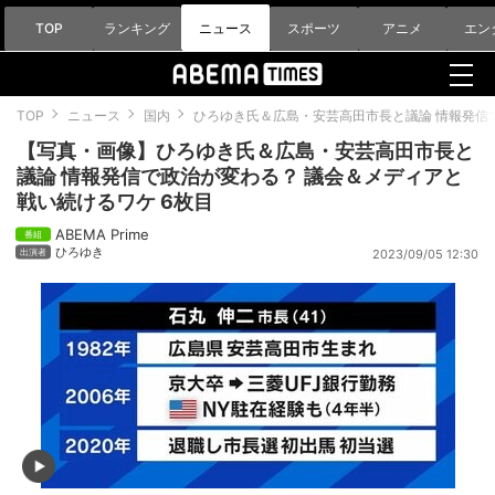
TOP
ランキング
ニュース
スポーツ
アニメ
エン
TOP
ニュース
国内
ひろゆき氏＆広島・安芸高田市長と議論 情報発信
【写真・画像】ひろゆき氏＆広島・安芸高田市長と
議論 情報発信で政治が変わる？ 議会＆メディアと
戦い続けるワケ 6枚目
ABEMA Prime
ひろゆき
2023/09/05 12:30