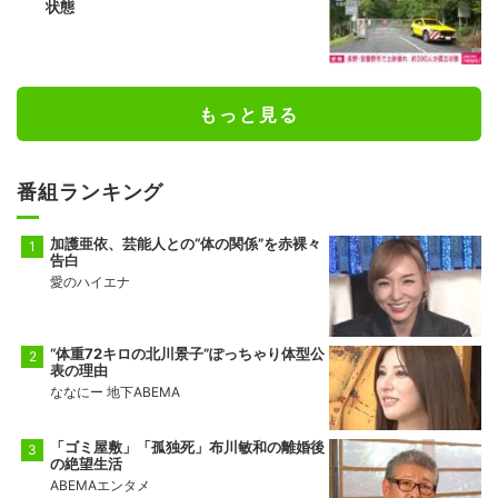
状態
もっと見る
番組ランキング
加護亜依、芸能人との“体の関係”を赤裸々
告白
愛のハイエナ
“体重72キロの北川景子”ぽっちゃり体型公
表の理由
ななにー 地下ABEMA
「ゴミ屋敷」「孤独死」布川敏和の離婚後
の絶望生活
ABEMAエンタメ