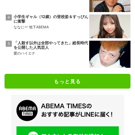
小学生ギャル（12歳）の登校姿＆すっぴん
に衝撃
ななにー 地下ABEMA
「人殺す以外は全部やってきた」総長時代
を公開した人気芸人
愛のハイエナ
もっと見る