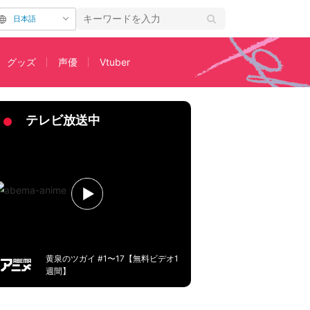
日本語
グッズ
声優
Vtuber
テレビ放送中
黄泉のツガイ #1〜17【無料ビデオ1
週間】