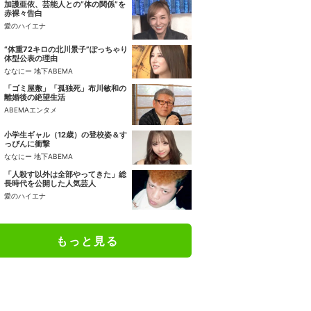
加護亜依、芸能人との“体の関係”を
赤裸々告白
愛のハイエナ
“体重72キロの北川景子”ぽっちゃり
体型公表の理由
ななにー 地下ABEMA
「ゴミ屋敷」「孤独死」布川敏和の
離婚後の絶望生活
ABEMAエンタメ
小学生ギャル（12歳）の登校姿＆す
っぴんに衝撃
ななにー 地下ABEMA
「人殺す以外は全部やってきた」総
長時代を公開した人気芸人
愛のハイエナ
もっと見る