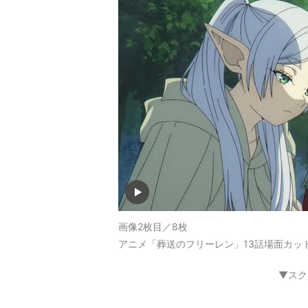
画像2枚目／8枚
アニメ「葬送のフリーレン」13話場面カッ
▼スク