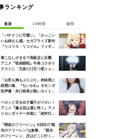
事ランキング
最新
24時間
週間
「バチクソに可愛い」「かっこい
いお姉さん感」セガプライズ新作
『リコリス・リコイル』フィギュ
ア解禁に反響続々
着こなしがまるで高級店と反響、
アニメ『呪術廻戦』牛角コラボイ
ラストに「五条だけ五つ星シェ
フ」
「お尻も胸もぷりぷり」肉体美に
絶賛の嵐、『ちいかわ』モモンガ
役声優・井口裕香が黒いタイトウ
ェアのトレーニング風景公開
ペロッと舌を出す薫子がメロい！
アニメ『薫る花は凛と咲く』アメ
リカンダイナー衣装に「絶対行き
ます」の声
『葬送のフリーレン』5回目の“観
光のフリーレン”は倉敷、「観光
のフリーレン、次はどこに行くの