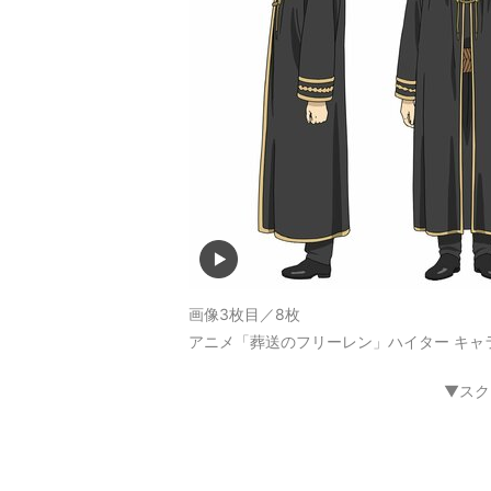
画像3枚目／8枚
アニメ「葬送のフリーレン」ハイター キャ
▼スク