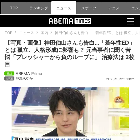
TOP
ランキング
ニュース
スポーツ
アニメ
エン
TOP
ニュース
国内
神田伯山さんも告白…「若年性ED」とは 孤立、
【写真・画像】神田伯山さんも告白…「若年性ED」
とは 孤立、人格形成に影響も？ 元当事者に聞く苦
悩「プレッシャーから負のループに」 治療法は 2枚
目
ABEMA Prime
池澤あやか
2023/10/23 19:25