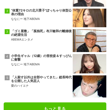
“体重72キロの北川景子”ぽっちゃり体型公
表の理由
ななにー 地下ABEMA
「ゴミ屋敷」「孤独死」布川敏和の離婚後
の絶望生活
ABEMAエンタメ
小学生ギャル（12歳）の登校姿＆すっぴん
に衝撃
ななにー 地下ABEMA
「人殺す以外は全部やってきた」総長時代
を公開した人気芸人
愛のハイエナ
もっと見る