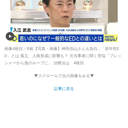
画像4枚目／6枚
【写真・画像】神田伯山さんも告白…「若年性E
D」とは 孤立、人格形成に影響も？ 元当事者に聞く苦悩「プレッ
シャーから負のループに」 治療法は 4枚目
▼スクロールで次の画像をみる▼
記事に戻る