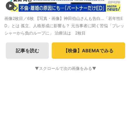
画像2枚目／6枚
【写真・画像】神田伯山さんも告白…「若年性E
D」とは 孤立、人格形成に影響も？ 元当事者に聞く苦悩「プレッ
シャーから負のループに」 治療法は 2枚目
記事を読む
【映像】ABEMAでみる
▼スクロールで次の画像をみる▼