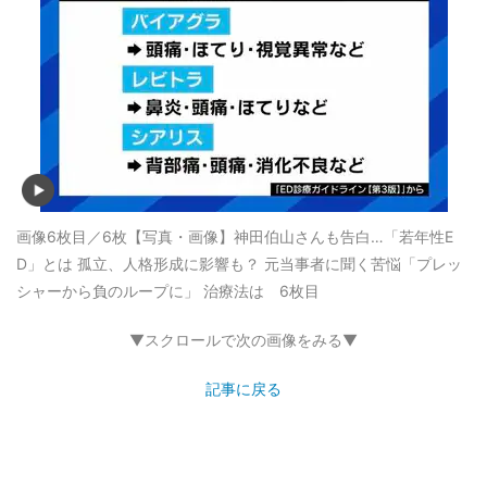
画像6枚目／6枚
【写真・画像】神田伯山さんも告白…「若年性E
D」とは 孤立、人格形成に影響も？ 元当事者に聞く苦悩「プレッ
シャーから負のループに」 治療法は 6枚目
▼スクロールで次の画像をみる▼
記事に戻る