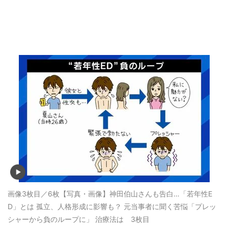
画像3枚目／6枚
【写真・画像】神田伯山さんも告白…「若年性E
D」とは 孤立、人格形成に影響も？ 元当事者に聞く苦悩「プレッ
シャーから負のループに」 治療法は 3枚目