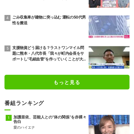
本地震
ごみ収集車が建物に突っ込む 運転の50代男
性を搬送
支援物資どう届ける？ラストワンマイル問
題に熊本・八代市長「我々が町内会長をサ
ポートし”毛細血管”を作っていくことが大
事」「動ける若者も一緒になって支援して
いくのが一番現実的だ」
もっと見る
番組ランキング
加護亜依、芸能人との“体の関係”を赤裸々
告白
愛のハイエナ