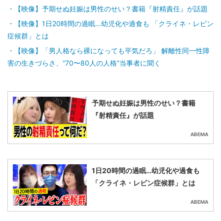
【映像】予期せぬ妊娠は男性のせい？書籍『射精責任』が話題
【映像】1日20時間の過眠…幼児化や過食も 「クライネ・レビン
症候群」とは
【映像】「男人格なら裸になっても平気だろ」 解離性同一性障
害の生きづらさ、“70〜80人の人格”当事者に聞く
予期せぬ妊娠は男性のせい？書籍
『射精責任』が話題
ABEMA
1日20時間の過眠…幼児化や過食も
「クライネ・レビン症候群」とは
ABEMA