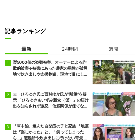
記事ランキング
最新
24時間
週間
梨5000個の盗難被害、オーナーによる詐
欺的被害→被害にあった農家の男性が被災
地で炊き出しや支援物資、現地で目にし
た“助け合いの輪”
夫・ひろゆき氏に西村ゆか氏が“離婚”を提
示 「ひろゆき＆いずみ新党（仮）」の届け
出を知らされず激怒「信頼関係が保てない
状態で夫婦を続けるのは無理」
「車中泊」選んだ自閉症の子と家族 「地震
は『楽しかった』と」「笑ってしまった
ら…」避難所や炊き出しに行けない背景 熊