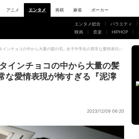
アニメ
エンタメ
将棋
麻雀
ポーカー
エンタメ総合
バラエティ
映画
音楽
HIPHOP
タインチョコの中から大量の髪の毛…女子中学生の異常な愛情表現が怖すぎ
タインチョコの中から大量の髪
常な愛情表現が怖すぎる『泥濘
2023/12/09 06:20