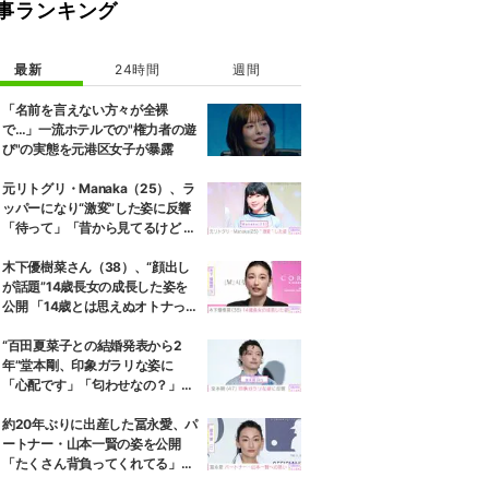
事ランキング
最新
24時間
週間
「名前を言えない方々が全裸
で…」一流ホテルでの"権力者の遊
び"の実態を元港区女子が暴露
元リトグリ・Manaka（25）、ラ
ッパーになり“激変”した姿に反響
「待って」「昔から見てるけど 最
近ずっと可愛くなってる」
木下優樹菜さん（38）、“顔出し
が話題”14歳長女の成長した姿を
公開 「14歳とは思えぬオトナっぽ
さ」「優樹菜ちゃんにそっくりす
ぎる」など反響
“百田夏菜子との結婚発表から2
年”堂本剛、印象ガラリな姿に
「心配です」「匂わせなの？」な
どさまざまな声
約20年ぶりに出産した冨永愛、パ
ートナー・山本一賢の姿を公開
「たくさん背負ってくれてる」感
謝の思いをつづる