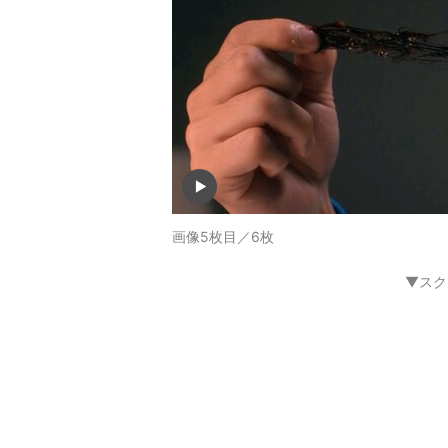
画像5枚目／6枚
▼スク