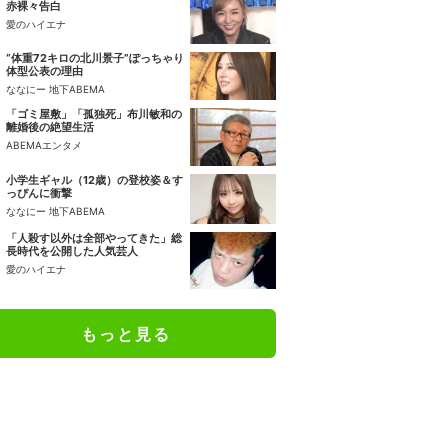
赤裸々告白
愛のハイエナ
“体重72キロの北川景子”ぽっちゃり
体型公表の理由
ななにー 地下ABEMA
「ゴミ屋敷」「孤独死」布川敏和の
離婚後の絶望生活
ABEMAエンタメ
小学生ギャル（12歳）の登校姿＆す
っぴんに衝撃
ななにー 地下ABEMA
「人殺す以外は全部やってきた」総
長時代を公開した人気芸人
愛のハイエナ
もっと見る