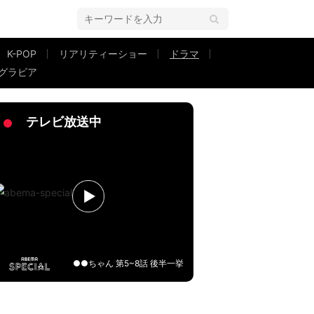
K-POP
リアリティーショー
ドラマ
グラビア
る『泥濘の食卓』
テレビ放送中
●●ちゃん 第5~8話 後半一挙