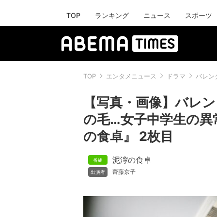
TOP
ランキング
ニュース
スポーツ
TOP
エンタメニュース
ドラマ
バレン
【写真・画像】バレン
の毛…女子中学生の異
の食卓』 2枚目
泥濘の食卓
齊藤京子