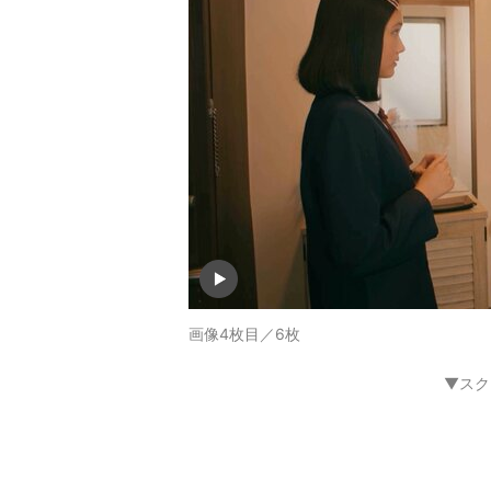
画像4枚目／6枚
▼スク