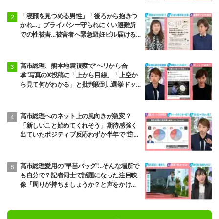
「寝顔を見つめる男性」「後ろから抱きつ
かれ…」プライバシー守られにくい避難所
での性被害…被害者へ緊急避妊ピル届ける
プロジェクトも 弁護士は「声を上げてい
くべき」と強調
高市総理、熊本地震視察で“ヘリから合
掌”写真のX投稿に「上から目線」「上空か
ら見て何がわかる」と批判殺到…選挙ドッ
トコム副編集長は「SNSでの見せ方を配慮
する時代」と指摘
高市総理へのネット上の風向きが急変？
「新しいこと始めてくれそう」期待感強く
出ていたポジティブ反応わずか半年で“逆
風”に…今後の政権運営に及ぼす影響は
高市総理愛用の“早苗バッグ”…そんな場所で
も自分で？記者同士で話題になった注目映
像「周りが持ちましょうか？と声をかけて
も…」