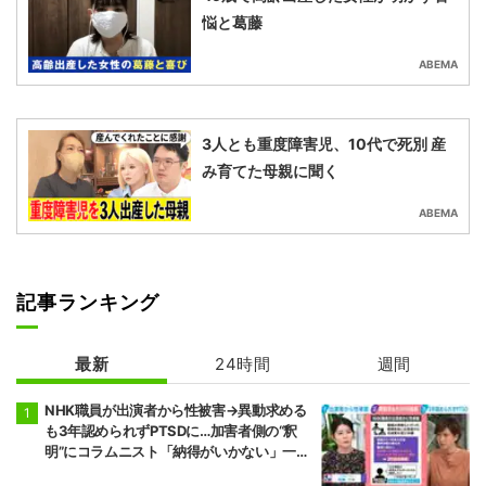
悩と葛藤
ABEMA
3人とも重度障害児、10代で死別 産
み育てた母親に聞く
ABEMA
記事ランキング
最新
24時間
週間
NHK職員が出演者から性被害→異動求める
も3年認められずPTSDに…加害者側の“釈
明”にコラムニスト「納得がいかない」一方
で組織体制の問題点も指摘