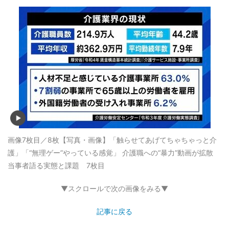
画像7枚目／8枚
【写真・画像】「触らせてあげてちゃちゃっと介
護」「“無理ゲー”やっている感覚」 介護職への“暴力”動画が拡散
当事者語る実態と課題 7枚目
▼スクロールで次の画像をみる▼
記事に戻る