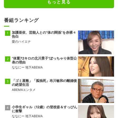
もっと見る
番組ランキング
加護亜依、芸能人との“体の関係”を赤裸々
告白
愛のハイエナ
“体重72キロの北川景子”ぽっちゃり体型公
表の理由
ななにー 地下ABEMA
「ゴミ屋敷」「孤独死」布川敏和の離婚後
の絶望生活
ABEMAエンタメ
小学生ギャル（12歳）の登校姿＆すっぴん
に衝撃
ななにー 地下ABEMA