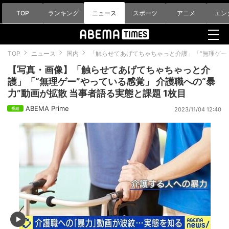
TOP
ランキング
ニュース
スポーツ
アニメ
エン
TOP
ニュース
国内
「触らせてあげてちゃちゃっと介護」「“無理ゲー”
【写真・画像】「触らせてあげてちゃちゃっと介
護」「“無理ゲー”やっている感覚」 介護職への“暴
力”動画が拡散 当事者語る実態と課題 1枚目
ABEMA Prime
2023/11/04 12:40