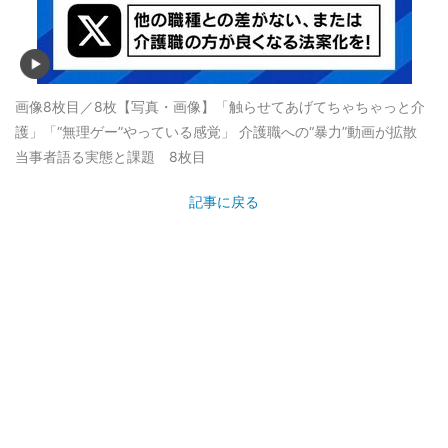
画像8枚目／8枚
【写真・画像】「触らせてあげてちゃちゃっと介
護」「“無理ゲー”やっている感覚」 介護職への“暴力”動画が拡散
当事者語る実態と課題 8枚目
記事に戻る