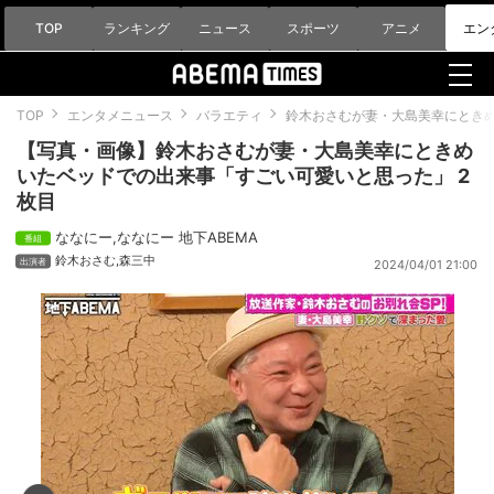
TOP
ランキング
ニュース
スポーツ
アニメ
エン
TOP
エンタメニュース
バラエティ
鈴木おさむが妻・大島美幸にとき
【写真・画像】鈴木おさむが妻・大島美幸にときめ
いたベッドでの出来事「すごい可愛いと思った」 2
枚目
ななにー
,
ななにー 地下ABEMA
鈴木おさむ
,
森三中
2024/04/01 21:00