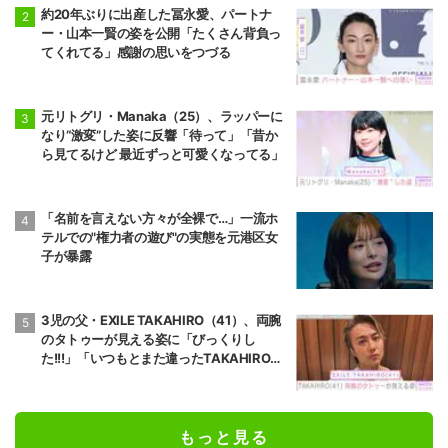
約20年ぶりに出産した冨永愛、パートナ
ー・山本一賢の姿を公開「たくさん背負っ
てくれてる」感謝の思いをつづる
元リトグリ・Manaka（25）、ラッパーに
なり“激変”した姿に反響「待って」「昔か
ら見てるけど 最近ずっと可愛くなってる」
「名前を言えない方々が全裸で…」一流ホ
テルでの"権力者の遊び"の実態を元港区女
子が暴露
3児の父・EXILE TAKAHIRO（41）、両腕
のタトゥーが見える姿に「びっくりし
た!!!」「いつもとまた違ったTAKAHIROさ
ん」などの反響
もっと見る