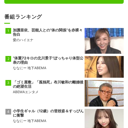
番組ランキング
加護亜依、芸能人との“体の関係”を赤裸々
告白
愛のハイエナ
“体重72キロの北川景子”ぽっちゃり体型公
表の理由
ななにー 地下ABEMA
「ゴミ屋敷」「孤独死」布川敏和の離婚後
の絶望生活
ABEMAエンタメ
小学生ギャル（12歳）の登校姿＆すっぴん
に衝撃
ななにー 地下ABEMA