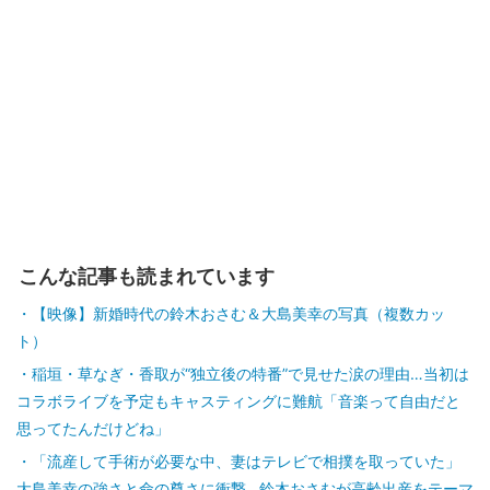
こんな記事も読まれています
【映像】新婚時代の鈴木おさむ＆大島美幸の写真（複数カッ
ト）
稲垣・草なぎ・香取が“独立後の特番”で見せた涙の理由…当初は
コラボライブを予定もキャスティングに難航「音楽って自由だと
思ってたんだけどね」
「流産して手術が必要な中、妻はテレビで相撲を取っていた」
大島美幸の強さと命の尊さに衝撃…鈴木おさむが高齢出産をテーマ