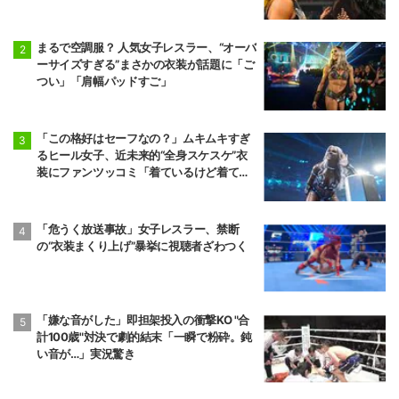
まるで空調服？ 人気女子レスラー、“オーバ
ーサイズすぎる”まさかの衣装が話題に「ご
つい」「肩幅パッドすご」
「この格好はセーフなの？」ムキムキすぎ
るヒール女子、近未来的“全身スケスケ”衣
装にファンツッコミ「着ているけど着てい
ない感…」
「危うく放送事故」女子レスラー、禁断
の“衣装まくり上げ”暴挙に視聴者ざわつく
「嫌な音がした」即担架投入の衝撃KO "合
計100歳"対決で劇的結末「一瞬で粉砕。鈍
い音が…」実況驚き