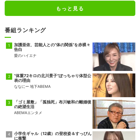
もっと見る
番組ランキング
加護亜依、芸能人との“体の関係”を赤裸々
告白
愛のハイエナ
“体重72キロの北川景子”ぽっちゃり体型公
表の理由
ななにー 地下ABEMA
「ゴミ屋敷」「孤独死」布川敏和の離婚後
の絶望生活
ABEMAエンタメ
小学生ギャル（12歳）の登校姿＆すっぴん
に衝撃