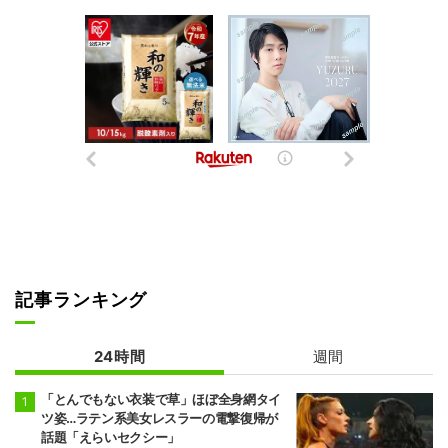
記事ランキング
24時間
週間
「とんでもない衣装で草」ほぼ全身網タイ
ツ姿…ラテン系美女レスラーの電撃復帰が
話題「えらいセクシー」