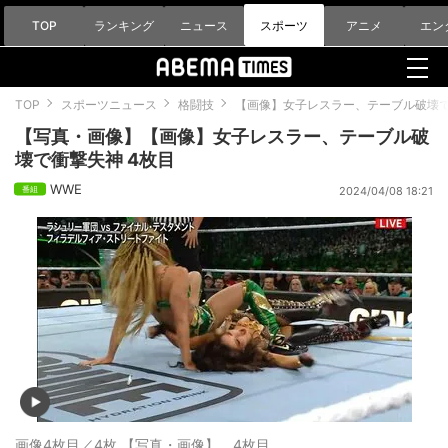
TOP
ランキング
ニュース
スポーツ
アニメ
エン
TOP
スポーツニュース
格闘技
【画像】女子レスラー、テーブル破壊
【写真・画像】【画像】女子レスラー、テーブル破
壊で衝撃失神 4枚目
WWE
2024/04/08 18:21
画像4枚目／4枚
【写真・画像】 4枚目