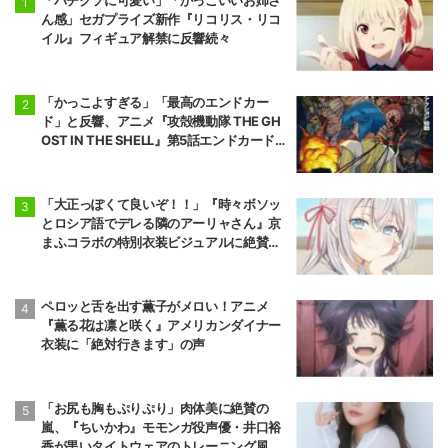
ん感」セガプライズ新作『リコリス・リコ
イル』フィギュア解禁に反響続々
「かっこよすぎる」「最高のエンドカー
ド」と反響、アニメ『攻殻機動隊 THE GH
OST IN THE SHELL』第5話エンドカード公
開
「大正っぽくて良いぞ！！」『時々ボソッ
とロシア語でデレる隣のアーリャさん』京
まふコラボの特別衣装ビジュアルに絶賛の
声
ペロッと舌を出す薫子がメロい！アニメ
『薫る花は凛と咲く』アメリカンダイナー
衣装に「絶対行きます」の声
「お尻も胸もぷりぷり」肉体美に絶賛の
嵐、『ちいかわ』モモンガ役声優・井口裕
香が黒いタイトウェアのトレーニング風景