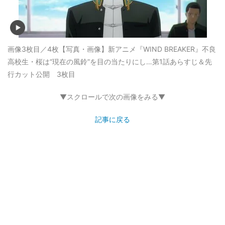
画像3枚目／4枚
【写真・画像】新アニメ『WIND BREAKER』不良
高校生・桜は“現在の風鈴”を目の当たりにし…第1話あらすじ＆先
行カット公開 3枚目
▼スクロールで次の画像をみる▼
記事に戻る