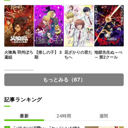
火喰鳥 羽州ぼろ
【推しの子】 3
花ざかりの君た
地獄先生ぬ～べ
鳶組
期
ちへ
～ 第2クール
もっとみる（67）
記事ランキング
最新
24時間
週間
メダリスト 第2
期
「バチクソに可愛い」「かっこいいお姉さ