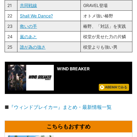
21
共同戦線
GRAVEL登場
22
Shall We Dance?
オトメ強い椿野
23
救いの手
椿野、「対話」を実践
24
嵐のあと
棪堂が見せた力の片鱗
25
誰が為の強さ
棪堂よりも強い男
WIND BREAKER
ABEMAでみる
■
『ウィンドブレイカー』まとめ・最新情報一覧