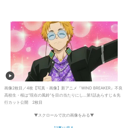
画像2枚目／4枚
【写真・画像】新アニメ『WIND BREAKER』不良
高校生・桜は“現在の風鈴”を目の当たりにし…第1話あらすじ＆先
行カット公開 2枚目
▼スクロールで次の画像をみる▼
記事に戻る