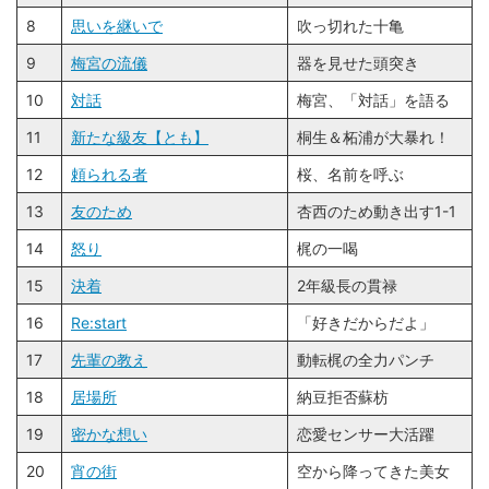
8
思いを継いで
吹っ切れた十亀
9
梅宮の流儀
器を見せた頭突き
10
対話
梅宮、「対話」を語る
11
新たな級友【とも】
桐生＆柘浦が大暴れ！
12
頼られる者
桜、名前を呼ぶ
13
友のため
杏西のため動き出す1-1
14
怒り
梶の一喝
15
決着
2年級長の貫禄
16
Re:start
「好きだからだよ」
17
先輩の教え
動転梶の全力パンチ
18
居場所
納豆拒否蘇枋
19
密かな想い
恋愛センサー大活躍
20
宵の街
空から降ってきた美女