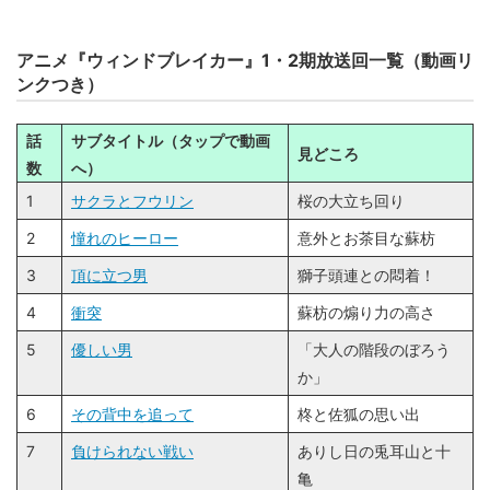
アニメ『ウィンドブレイカー』1・2期放送回一覧（動画リ
ンクつき）
話
サブタイトル（タップで動画
見どころ
数
へ）
1
サクラとフウリン
桜の大立ち回り
2
憧れのヒーロー
意外とお茶目な蘇枋
3
頂に⽴つ男
獅子頭連との悶着！
4
衝突
蘇枋の煽り力の高さ
5
優しい男
「大人の階段のぼろう
か」
6
その背中を追って
柊と佐狐の思い出
7
負けられない戦い
ありし日の兎耳山と十
亀