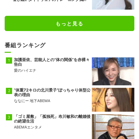
公開
もっと見る
番組ランキング
加護亜依、芸能人との“体の関係”を赤裸々
告白
愛のハイエナ
“体重72キロの北川景子”ぽっちゃり体型公
表の理由
ななにー 地下ABEMA
「ゴミ屋敷」「孤独死」布川敏和の離婚後
の絶望生活
ABEMAエンタメ