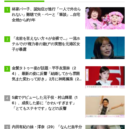
林家パー子、認知症が進行「一人で外出ら
れない」難聴で夫・ペーと「筆談」…自宅
全焼から約1年
「名前を言えない方々が全裸で…」一流ホ
テルでの"権力者の遊び"の実態を元港区女
子が暴露
金髪タトゥー姿が話題・平手友梨奈（2
4）、最新の姿に反響「結婚してから雰囲
気また変わって好き」 2月に神尾楓珠（2
7）と電撃婚
5歳でデビューした元子役・村山輝星（1
6）、成長した姿に「かわいすぎます」
「とてもステキです」などの反響
内田有紀の妹・澪奈（29）「なんだ血半分