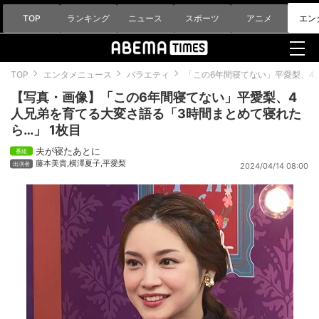
TOP
ランキング
ニュース
スポーツ
アニメ
エン
TOP
エンタメニュース
バラエティ
「この6年間寝てない」平愛梨、4
【写真・画像】「この6年間寝てない」平愛梨、4
人兄弟を育てる大変さ語る「3時間まとめて寝れた
ら…」 1枚目
夫が寝たあとに
藤本美貴
,
横澤夏子
,
平愛梨
2024/04/14 08:00