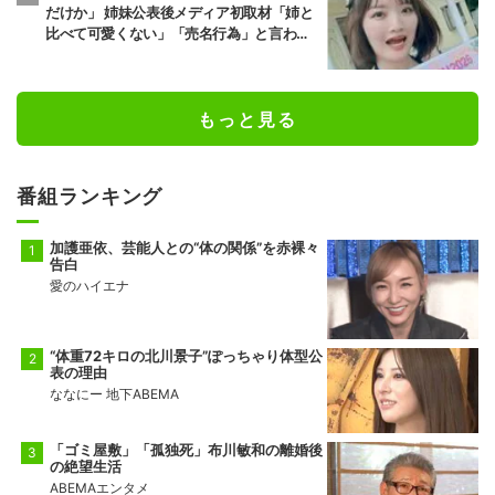
だけか」 姉妹公表後メディア初取材「姉と
比べて可愛くない」「売名行為」と言われ
ても笑う理由とは？
もっと見る
番組ランキング
加護亜依、芸能人との“体の関係”を赤裸々
告白
愛のハイエナ
“体重72キロの北川景子”ぽっちゃり体型公
表の理由
ななにー 地下ABEMA
「ゴミ屋敷」「孤独死」布川敏和の離婚後
の絶望生活
ABEMAエンタメ