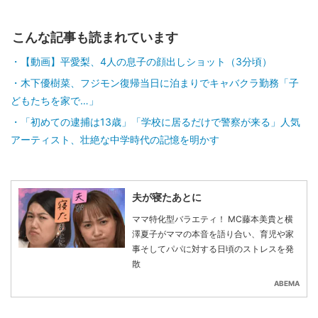
こんな記事も読まれています
【動画】平愛梨、4人の息子の顔出しショット（3分頃）
木下優樹菜、フジモン復帰当日に泊まりでキャバクラ勤務「子
どもたちを家で…」
「初めての逮捕は13歳」「学校に居るだけで警察が来る」人気
アーティスト、壮絶な中学時代の記憶を明かす
夫が寝たあとに
ママ特化型バラエティ！ MC藤本美貴と横
澤夏子がママの本音を語り合い、育児や家
事そしてパパに対する日頃のストレスを発
散
ABEMA