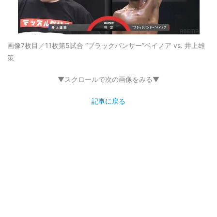
画像7枚目／11枚
第5試合 “ブラックパンサー”ベイノア vs. 井上雄
策
▼スクロールで次の画像をみる▼
記事に戻る