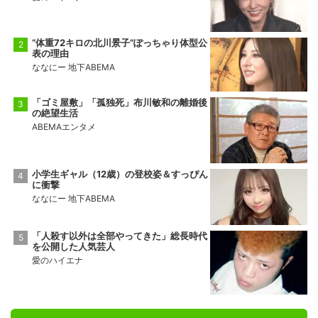
“体重72キロの北川景子”ぽっちゃり体型公
表の理由
ななにー 地下ABEMA
「ゴミ屋敷」「孤独死」布川敏和の離婚後
の絶望生活
ABEMAエンタメ
小学生ギャル（12歳）の登校姿＆すっぴん
に衝撃
ななにー 地下ABEMA
「人殺す以外は全部やってきた」総長時代
を公開した人気芸人
愛のハイエナ