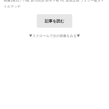
画像2枚目／11枚
第10試合 鈴木千裕 vs. 金原正徳 フェザー級タイ
トルマッチ
記事を読む
▼スクロールで次の画像をみる▼