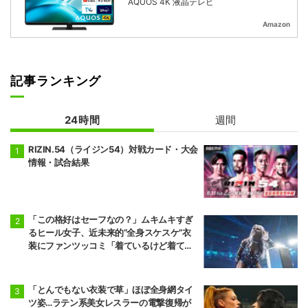
AQUOS 4K 液晶テレビ
Amazon
記事ランキング
24時間
週間
RIZIN.54（ライジン54）対戦カード・大会
情報・試合結果
「この格好はセーフなの？」ムキムキすぎ
るヒール女子、近未来的“全身スケスケ”衣
装にファンツッコミ「着ているけど着てい
ない感…」
「とんでもない衣装で草」ほぼ全身網タイ
ツ姿…ラテン系美女レスラーの電撃復帰が