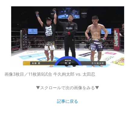
画像3枚目／11枚
第9試合 牛久絢太郎 vs. 太田忍
▼スクロールで次の画像をみる▼
記事に戻る