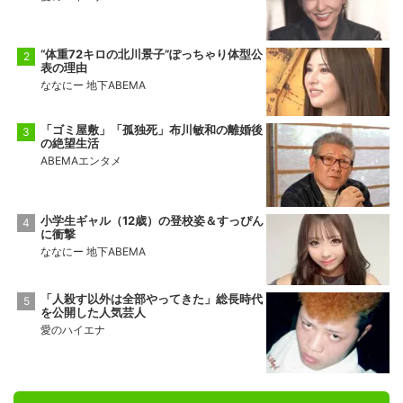
“体重72キロの北川景子”ぽっちゃり体型公
表の理由
ななにー 地下ABEMA
「ゴミ屋敷」「孤独死」布川敏和の離婚後
の絶望生活
ABEMAエンタメ
小学生ギャル（12歳）の登校姿＆すっぴん
に衝撃
ななにー 地下ABEMA
「人殺す以外は全部やってきた」総長時代
を公開した人気芸人
愛のハイエナ