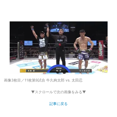
画像3枚目／11枚
第9試合 牛久絢太郎 vs. 太田忍
▼スクロールで次の画像をみる▼
記事に戻る