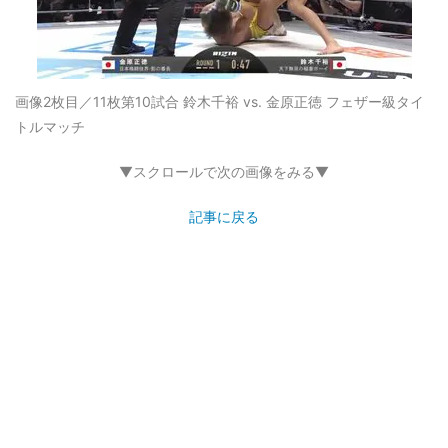
画像2枚目／11枚
第10試合 鈴木千裕 vs. 金原正徳 フェザー級タイ
トルマッチ
▼スクロールで次の画像をみる▼
記事に戻る