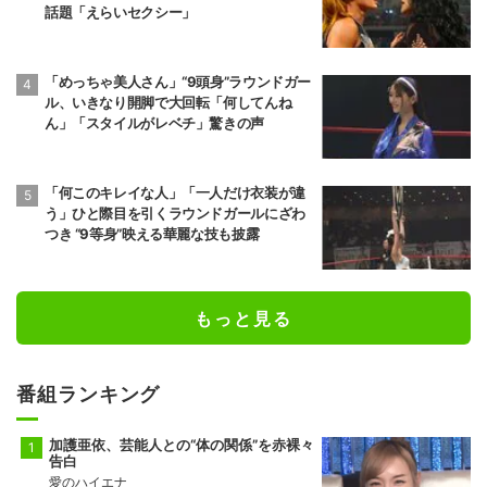
話題「えらいセクシー」
「めっちゃ美人さん」“9頭身”ラウンドガー
ル、いきなり開脚で大回転「何してんね
ん」「スタイルがレベチ」驚きの声
「何このキレイな人」「一人だけ衣装が違
う」ひと際目を引くラウンドガールにざわ
つき “9等身”映える華麗な技も披露
もっと見る
番組ランキング
加護亜依、芸能人との“体の関係”を赤裸々
告白
愛のハイエナ