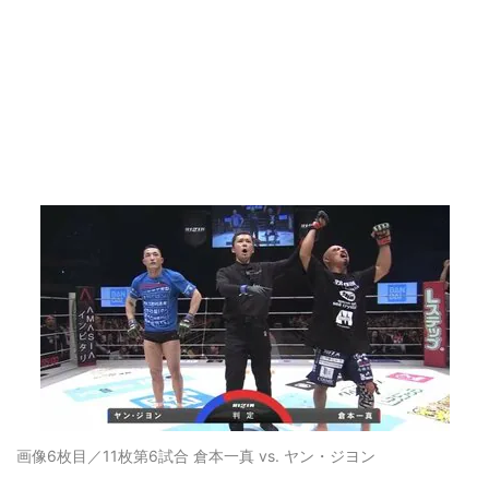
画像6枚目／11枚
第6試合 倉本一真 vs. ヤン・ジヨン