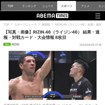
TOP
ランキング
ニュース
スポーツ
アニメ
エン
TOP
スポーツニュース
格闘技
RIZIN.46（ライジン46） 結果・速
【写真・画像】RIZIN.46（ライジン46） 結果・速
報・対戦カード・大会情報 8枚目
RIZIN
2024/04/29 21:16