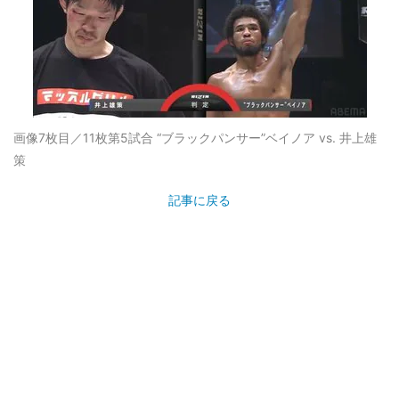
画像7枚目／11枚
第5試合 “ブラックパンサー”ベイノア vs. 井上雄
策
記事に戻る