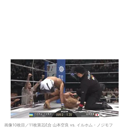
画像10枚目／11枚
第2試合 山本空良 vs. イルホム・ノジモフ