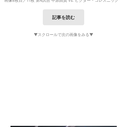
画像8枚目／11枚
第4試合 中原由貴 vs. ビクター・コレスニック
記事を読む
▼スクロールで次の画像をみる▼