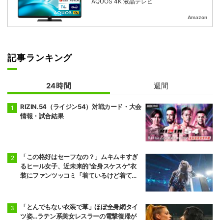
AQUOS 4K 液晶テレビ
Amazon
記事ランキング
24時間
週間
RIZIN.54（ライジン54）対戦カード・大会
情報・試合結果
「この格好はセーフなの？」ムキムキすぎ
るヒール女子、近未来的“全身スケスケ”衣
装にファンツッコミ「着ているけど着てい
ない感…」
「とんでもない衣装で草」ほぼ全身網タイ
ツ姿…ラテン系美女レスラーの電撃復帰が