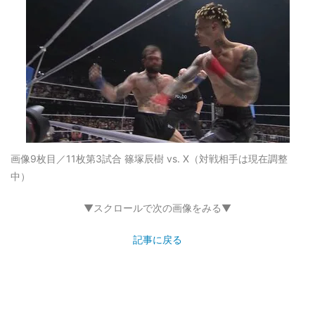
画像9枚目／11枚
第3試合 篠塚辰樹 vs. X（対戦相手は現在調整
中）
▼スクロールで次の画像をみる▼
記事に戻る