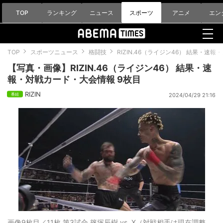
TOP
ランキング
ニュース
スポーツ
アニメ
エン
TOP
スポーツニュース
格闘技
RIZIN.46（ライジン46） 結果・速
【写真・画像】RIZIN.46（ライジン46） 結果・速
報・対戦カード・大会情報 9枚目
RIZIN
2024/04/29 21:16
画像9枚目／11枚
第3試合 篠塚辰樹 vs. X（対戦相手は現在調整