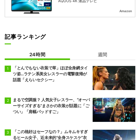
AQUOS 4K 液晶テレビ
Amazon
記事ランキング
24時間
週間
「とんでもない衣装で草」ほぼ全身網タイ
ツ姿…ラテン系美女レスラーの電撃復帰が
話題「えらいセクシー」
まるで空調服？ 人気女子レスラー、“オーバ
ーサイズすぎる”まさかの衣装が話題に「ご
つい」「肩幅パッドすご」
「この格好はセーフなの？」ムキムキすぎ
るヒール女子、近未来的“全身スケスケ”衣