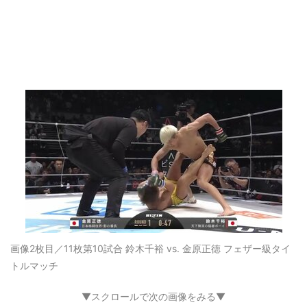
画像2枚目／11枚
第10試合 鈴木千裕 vs. 金原正徳 フェザー級タイ
トルマッチ
▼スクロールで次の画像をみる▼