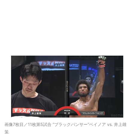
画像7枚目／11枚
第5試合 “ブラックパンサー”ベイノア vs. 井上雄
策