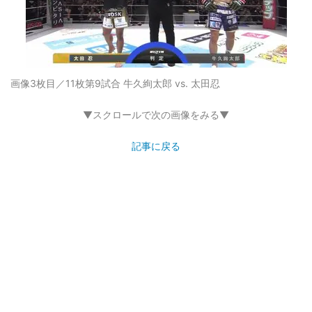
画像3枚目／11枚
第9試合 牛久絢太郎 vs. 太田忍
▼スクロールで次の画像をみる▼
記事に戻る