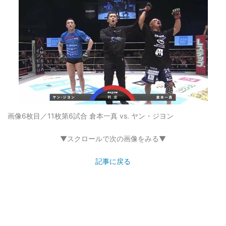
画像6枚目／11枚
第6試合 倉本一真 vs. ヤン・ジヨン
▼スクロールで次の画像をみる▼
記事に戻る