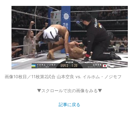
画像10枚目／11枚
第2試合 山本空良 vs. イルホム・ノジモフ
▼スクロールで次の画像をみる▼
記事に戻る