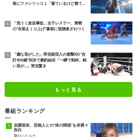
装にファンツッコミ「着ているけど着てい
ない感…」
「危うく放送事故」女子レスラー、禁断
の“衣装まくり上げ”暴挙に視聴者ざわつく
「嫌な音がした」即担架投入の衝撃KO "合
計100歳"対決で劇的結末「一瞬で粉砕。鈍
い音が…」実況驚き
もっと見る
番組ランキング
加護亜依、芸能人との“体の関係”を赤裸々
告白
愛のハイエナ