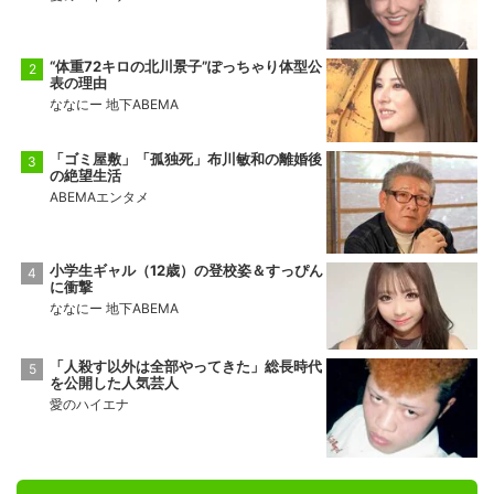
“体重72キロの北川景子”ぽっちゃり体型公
表の理由
ななにー 地下ABEMA
「ゴミ屋敷」「孤独死」布川敏和の離婚後
の絶望生活
ABEMAエンタメ
小学生ギャル（12歳）の登校姿＆すっぴん
に衝撃
ななにー 地下ABEMA
「人殺す以外は全部やってきた」総長時代
を公開した人気芸人
愛のハイエナ