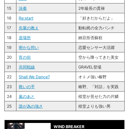
15
決着
2年級長の貫禄
16
Re:start
「好きだからだよ」
17
先輩の教え
動転梶の全力パンチ
18
居場所
納豆拒否蘇枋
19
密かな想い
恋愛センサー大活躍
20
宵の街
空から降ってきた美女
21
共同戦線
GRAVEL登場
22
Shall We Dance?
オトメ強い椿野
23
救いの手
椿野、「対話」を実践
24
嵐のあと
棪堂が見せた力の片鱗
25
誰が為の強さ
棪堂よりも強い男
WIND BREAKER