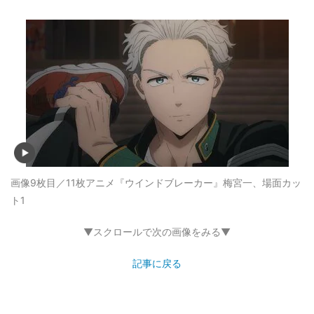
画像9枚目／11枚
アニメ『ウインドブレーカー』梅宮一、場面カッ
ト1
▼スクロールで次の画像をみる▼
記事に戻る