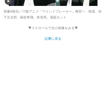
画像8枚目／11枚
アニメ『ウインドブレーカー』梅宮一、桜遥、杉
下京太郎、蘇枋隼飛、柊登馬、場面カット
▼スクロールで次の画像をみる▼
記事に戻る