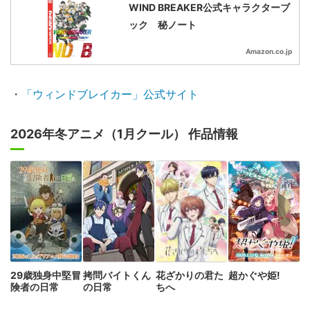
WIND BREAKER公式キャラクターブ
ック 秘ノート
Amazon.co.jp
・
「ウィンドブレイカー」公式サイト
2026年冬アニメ（1月クール） 作品情報
29歳独身中堅冒
拷問バイトくん
花ざかりの君た
超かぐや姫!
険者の日常
の日常
ちへ