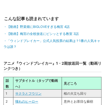
こんな記事も読まれています
【動画】野菜畑にBIGLOVEすぎる梅宮 4話
【動画】梅宮の全校放送にピシッとする教室 3話
「ウィンドブレイカー」公式人気投票の結果は？1番の人気キャ
ラは誰？
アニメ『ウィンドブレイカー』1・2期放送回一覧（動画リ
ンクつき）
話
サブタイトル（タップで動画
見どころ
数
へ）
1
サクラとフウリン
桜の大立ち回り
2
憧れのヒーロー
意外とお茶目な蘇枋