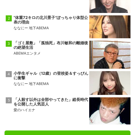
“体重72キロの北川景子”ぽっちゃり体型公
表の理由
ななにー 地下ABEMA
「ゴミ屋敷」「孤独死」布川敏和の離婚後
の絶望生活
ABEMAエンタメ
小学生ギャル（12歳）の登校姿＆すっぴん
に衝撃
ななにー 地下ABEMA
「人殺す以外は全部やってきた」総長時代
を公開した人気芸人
愛のハイエナ