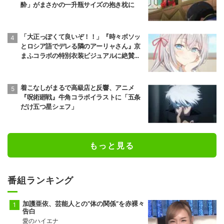
酔」がまさかの一升瓶サイズの抱き枕に
「大正っぽくて良いぞ！！」『時々ボソッ
とロシア語でデレる隣のアーリャさん』京
まふコラボの特別衣装ビジュアルに絶賛の
声
着こなしがまるで高級店と反響、アニメ
『呪術廻戦』牛角コラボイラストに「五条
だけ五つ星シェフ」
もっと見る
番組ランキング
加護亜依、芸能人との“体の関係”を赤裸々
告白
愛のハイエナ