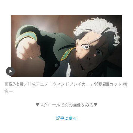
画像7枚目／11枚
アニメ「ウィンドブレイカー」9話場面カット 梅
宮一
▼スクロールで次の画像をみる▼
記事に戻る