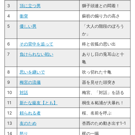
3
頂に⽴つ男
獅子頭連との悶着！
4
衝突
蘇枋の煽り力の高さ
5
優しい男
「大人の階段のぼろう
か」
6
その背中を追って
柊と佐狐の思い出
7
負けられない戦い
ありし日の兎耳山と十
亀
8
思いを継いで
吹っ切れた十亀
9
梅宮の流儀
器を見せた頭突き
10
対話
梅宮、「対話」を語る
11
新たな級友【とも】
桐生＆柘浦が大暴れ！
12
頼られる者
桜、名前を呼ぶ
13
友のため
杏西のため動き出す1-1
14
怒り
梶の一喝