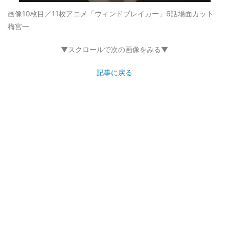
画像10枚目／11枚
アニメ「ウィンドブレイカー」6話場面カット
梅宮一
▼スクロールで次の画像をみる▼
記事に戻る