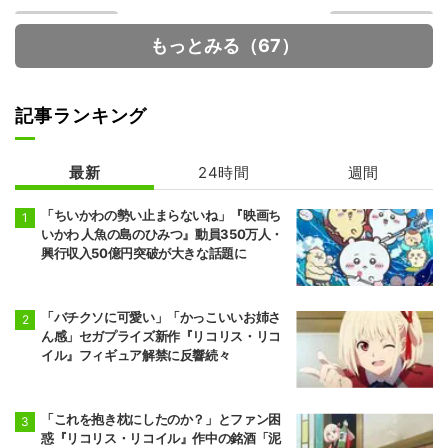
もっとみる（67）
記事ランキング
最新
24時間
週間
シャンピニオン
多聞くん今どっ
の魔女
ち！？
「ちいかわの勢い止まらないね」『映画ち
いかわ 人魚の島のひみつ』動員350万人・
興行収入50億円突破が大きな話題に
「バチクソに可愛い」「かっこいいお姉さ
ん感」セガプライズ新作『リコリス・リコ
イル』フィギュア解禁に反響続々
「これを抱き枕にしたのか？」とファン困
惑『リコリス・リコイル』作中の銘酒「泥