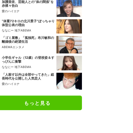
加護亜依、芸能人との“体の関係”を
赤裸々告白
愛のハイエナ
“体重72キロの北川景子”ぽっちゃり
体型公表の理由
ななにー 地下ABEMA
「ゴミ屋敷」「孤独死」布川敏和の
離婚後の絶望生活
ABEMAエンタメ
小学生ギャル（12歳）の登校姿＆す
っぴんに衝撃
ななにー 地下ABEMA
「人殺す以外は全部やってきた」総
長時代を公開した人気芸人
愛のハイエナ
もっと見る