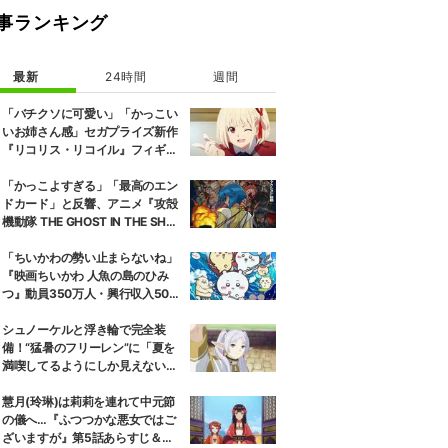
事ランキング
最新
24時間
週間
「バチクソに可愛い」「かっこい
いお姉さん感」セガプライズ新作
『リコリス・リコイル』フィギュ
ア解禁に反響続々
「かっこよすぎる」「最高のエン
ドカード」と反響、アニメ『攻殻
機動隊 THE GHOST IN THE SHEL
L』第5話エンドカード公開
「ちいかわの勢い止まらないね」
『映画ちいかわ 人魚の島のひみ
つ』動員350万人・興行収入50億
円突破が大きな話題に
シュノーケルと浮き輪で完全装
備！“猛暑のフリーレン”に「夏を
満喫してるようにしか見えない」
『葬送のフリーレン』
慧月(玲琳)は莉莉を連れて中元節
の儀へ…『ふつつかな悪女ではご
ざいますが』第5話あらすじ＆先