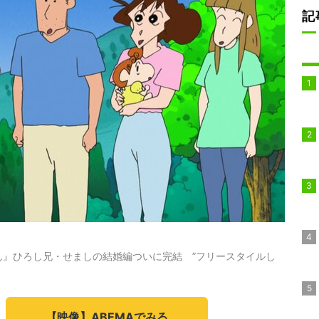
記
ん』ひろし兄・せましの結婚編ついに完結 ”フリースタイルし
【映像】ABEMAでみる