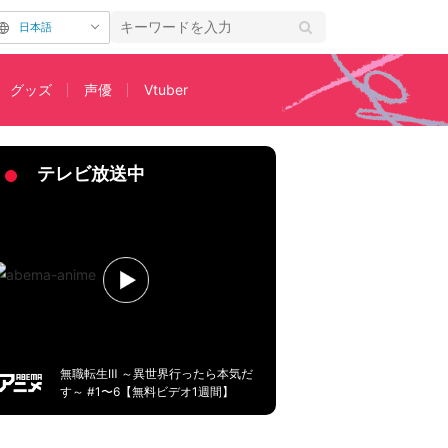
日本語
グッズ
声優
Vtuber
ちゃん”最新シリーズも放送決定
テレビ放送中
無職転生Ⅲ ～異世界行ったら本気だ
す～ #1〜6【無料ビデオ1週間】