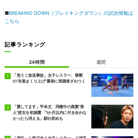
■
BREAKING DOWN（ブレイキングダウン）の試合情報は
こちら
記事ランキング
24時間
週間
「危うく放送事故」女子レスラー、禁断
の“衣装まくり上げ”暴挙に視聴者ざわつく
「愛してます」平本丈、同棲中の黒髪“美
人”彼女を初披露 「1か月以内に付き合わな
かったら消える」馴れ初めも