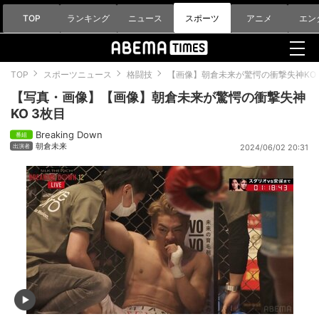
TOP
ランキング
ニュース
スポーツ
アニメ
エン
TOP
スポーツニュース
格闘技
【画像】朝倉未来が驚愕の衝撃失神KO
【写真・画像】【画像】朝倉未来が驚愕の衝撃失神
KO 3枚目
Breaking Down
朝倉未来
2024/06/02 20:31