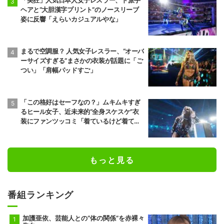
「美狂」人気日本人女子レスラー、ド派手
ヘアと“大胆漢字プリント”のノースリーブ
姿に反響「えらいカジュアルやな」
まるで空調服？ 人気女子レスラー、“オーバ
ーサイズすぎる”まさかの衣装が話題に「ご
つい」「肩幅パッドすご」
「この格好はセーフなの？」ムキムキすぎ
るヒール女子、近未来的“全身スケスケ”衣
装にファンツッコミ「着ているけど着てい
ない感…」
もっと見る
番組ランキング
加護亜依、芸能人との“体の関係”を赤裸々