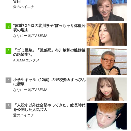
告白
愛のハイエナ
“体重72キロの北川景子”ぽっちゃり体型公
表の理由
ななにー 地下ABEMA
「ゴミ屋敷」「孤独死」布川敏和の離婚後
の絶望生活
ABEMAエンタメ
小学生ギャル（12歳）の登校姿＆すっぴん
に衝撃
ななにー 地下ABEMA
「人殺す以外は全部やってきた」総長時代
を公開した人気芸人
愛のハイエナ