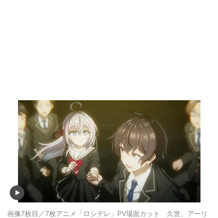
画像7枚目／7枚
アニメ「ロシデレ」PV場面カット 久世、アーリ