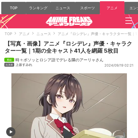
TOP
ランキング
ニュース
スポーツ
アニメ
エン
TOP
アニメ
ニュース
アニメ『ロシデレ』声優・キャラクター一覧｜1
【写真・画像】アニメ『ロシデレ』声優・キャラク
ター一覧｜1期の全キャスト41人を網羅 5枚目
時々ボソッとロシア語でデレる隣のアーリャさん
上坂すみれ
2024/09/19 02:21