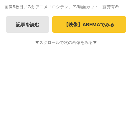
画像5枚目／7枚
アニメ「ロシデレ」PV場面カット 蘇芳有希
記事を読む
【映像】ABEMAでみる
▼スクロールで次の画像をみる▼