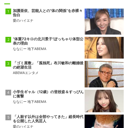
加護亜依、芸能人との“体の関係”を赤裸々
告白
愛のハイエナ
“体重72キロの北川景子”ぽっちゃり体型公
表の理由
ななにー 地下ABEMA
「ゴミ屋敷」「孤独死」布川敏和の離婚後
の絶望生活
ABEMAエンタメ
小学生ギャル（12歳）の登校姿＆すっぴん
に衝撃
ななにー 地下ABEMA
「人殺す以外は全部やってきた」総長時代
を公開した人気芸人
愛のハイエナ