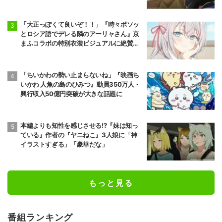
「大正っぽくて良いぞ！！」『時々ボソッ
とロシア語でデレる隣のアーリャさん』京
まふコラボの特別衣装ビジュアルに絶賛の
声
「ちいかわの勢い止まらないね」『映画ち
いかわ 人魚の島のひみつ』動員350万人・
興行収入50億円突破が大きな話題に
本編よりも知性を感じさせる!?『妹は知っ
ている』作者の『ヤニねこ』3人娘に「神
イラストすぎる」「豪華だな」
もっと見る
番組ランキング