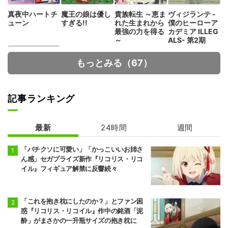
真夜中ハートチ
魔王の娘は優し
貴族転生 ～恵ま
ヴィジランテ -
ューン
すぎる!!
れた生まれから
僕のヒーローア
最強の力を得る
カデミア ILLEG
～
ALS- 第2期
もっとみる（67）
記事ランキング
最新
24時間
週間
Fate/strange F
ake
「バチクソに可愛い」「かっこいいお姉さ
ん感」セガプライズ新作『リコリス・リコ
イル』フィギュア解禁に反響続々
「これを抱き枕にしたのか？」とファン困
惑『リコリス・リコイル』作中の銘酒「泥
酔」がまさかの一升瓶サイズの抱き枕に