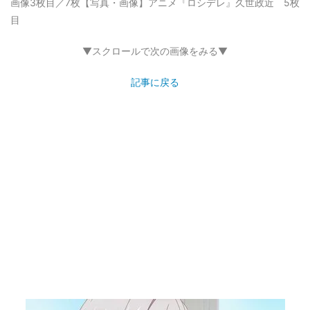
画像3枚目／7枚
【写真・画像】アニメ『ロシデレ』久世政近 5枚
目
▼スクロールで次の画像をみる▼
記事に戻る