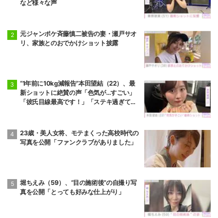
など様々な声
元ジャンポケ斉藤慎二被告の妻・瀬戸サオ
リ、家族とのおでかけショット披露
“1年前に10kg減報告”本田望結（22）、最
新ショットに絶賛の声「色気が…すごい」
「彼氏目線最高です！」「ステキ過ぎて罪
だわ！」
23歳・美人女将、モテまくった高校時代の
写真を公開「ファンクラブがありました」
堀ちえみ（59）、“目の施術後”の自撮り写
真を公開「とっても好みな仕上がり」