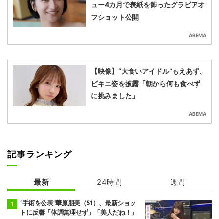
ュー4カ月で表紙を飾ったグラビアオ
フショット公開
ABEMA
【映像】“大食いアイドル”もえあず、
ビキニ姿を披露「朝から何も食べず
に挑みました」
ABEMA
記事ランキング
最新
24時間
週間
“手術を公表”華原朋美（51）、最新ショッ
トに反響「体調無理せず」「美人だね！」