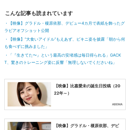
こんな記事も読まれています
【映像】グラドル・榎原依那、デビュー4カ月で表紙を飾ったグ
ラビアオフショット公開
【映像】“大食いアイドル”もえあず、ビキニ姿を披露「朝から何
も食べずに挑みました」
「『生きてた〜』という最高の安堵感は毎日得られる」GACK
T、驚きのトレーニング姿に反響「無理しないでくださいね」
【映像】比嘉愛未の誕生日投稿（20
22年～）
ABEMA
【映像】グラドル・榎原依那、デビ