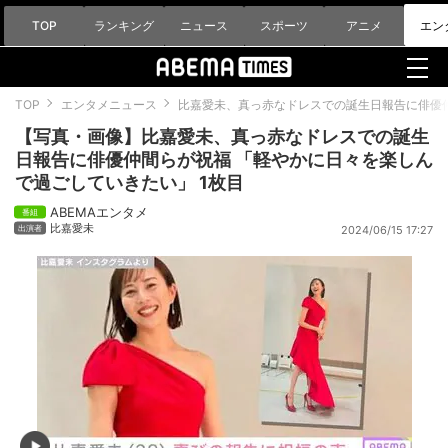
TOP
ランキング
ニュース
スポーツ
アニメ
エン
TOP
エンタメニュース
比嘉愛未、真っ赤なドレスでの誕生日報告に俳優
【写真・画像】比嘉愛未、真っ赤なドレスでの誕生
日報告に俳優仲間らが祝福 「軽やかに日々を楽しん
で過ごしていきたい」 1枚目
ABEMAエンタメ
比嘉愛未
2024/06/15 17:27