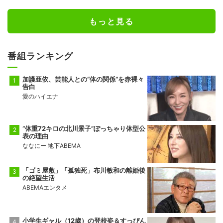
もっと見る
番組ランキング
加護亜依、芸能人との“体の関係”を赤裸々
告白
愛のハイエナ
“体重72キロの北川景子”ぽっちゃり体型公
表の理由
ななにー 地下ABEMA
「ゴミ屋敷」「孤独死」布川敏和の離婚後
の絶望生活
ABEMAエンタメ
小学生ギャル（12歳）の登校姿＆すっぴん