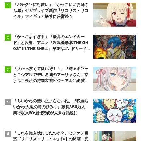
カデミア ILLEG
「バチクソに可愛い」「かっこいいお姉さ
ALS- 第2期
ん感」セガプライズ新作『リコリス・リコ
イル』フィギュア解禁に反響続々
「かっこよすぎる」「最高のエンドカー
ド」と反響、アニメ『攻殻機動隊 THE GH
OST IN THE SHELL』第5話エンドカード公
開
「大正っぽくて良いぞ！！」『時々ボソッ
とロシア語でデレる隣のアーリャさん』京
まふコラボの特別衣装ビジュアルに絶賛の
声
「ちいかわの勢い止まらないね」『映画ち
いかわ 人魚の島のひみつ』動員350万人・
興行収入50億円突破が大きな話題に
「これを抱き枕にしたのか？」とファン困
惑『リコリス・リコイル』作中の銘酒「泥