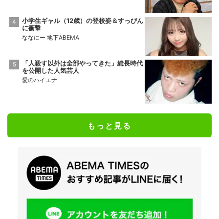
小学生ギャル（12歳）の登校姿＆すっぴん
に衝撃
ななにー 地下ABEMA
「人殺す以外は全部やってきた」総長時代
を公開した人気芸人
愛のハイエナ
もっと見る