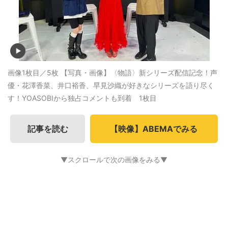
画像1枚目／5枚
【写真・画像】〈物語〉新シリーズ配信記念！声
優・花澤香菜、井口裕香、早見沙織が好きなシリーズを語り尽く
す！YOASOBIから独占コメントも到着 1枚目
記事を読む
【映像】ABEMAでみる
▼スクロールで次の画像をみる▼