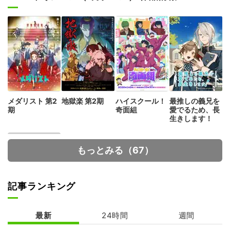
メダリスト 第2
地獄楽 第2期
ハイスクール！
最推しの義兄を
期
奇面組
愛でるため、長
生きします！
もっとみる（67）
記事ランキング
最新
24時間
週間
ヴィジランテ -
僕のヒーローア