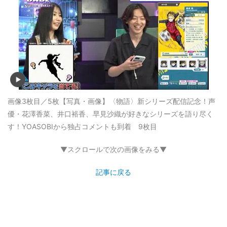
画像3枚目／5枚
【写真・画像】〈物語〉新シリーズ配信記念！声
優・花澤香菜、井口裕香、早見沙織が好きなシリーズを語り尽く
す！YOASOBIから独占コメントも到着 9枚目
▼スクロールで次の画像をみる▼
記事に戻る