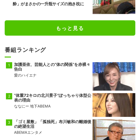
酔」がまさかの一升瓶サイズの抱き枕に
もっと見る
番組ランキング
加護亜依、芸能人との“体の関係”を赤裸々
告白
愛のハイエナ
“体重72キロの北川景子”ぽっちゃり体型公
表の理由
ななにー 地下ABEMA
「ゴミ屋敷」「孤独死」布川敏和の離婚後
の絶望生活
ABEMAエンタメ