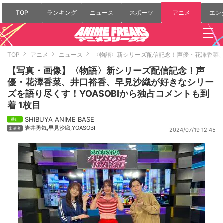
TOP
ランキング
ニュース
スポーツ
アニメ
エン
TOP
アニメ
ニュース
〈物語〉新シリーズ配信記念！声優・花澤香菜、
【写真・画像】〈物語〉新シリーズ配信記念！声
優・花澤香菜、井口裕香、早見沙織が好きなシリー
ズを語り尽くす！YOASOBIから独占コメントも到
着 1枚目
SHIBUYA ANIME BASE
岩井勇気
,
早見沙織
,
YOASOBI
2024/07/19 12:45