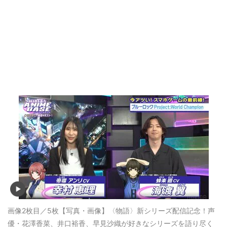
画像2枚目／5枚
【写真・画像】〈物語〉新シリーズ配信記念！声
優・花澤香菜、井口裕香、早見沙織が好きなシリーズを語り尽く