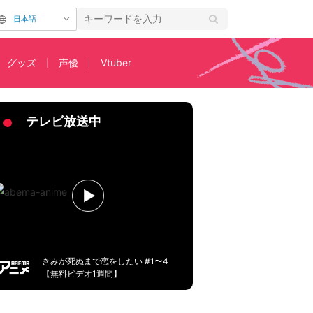
日本語
グッズ
声優
Vtuber
テレビ放送中
きみが死ぬまで恋をしたい #1〜4
【無料ビデオ1週間】