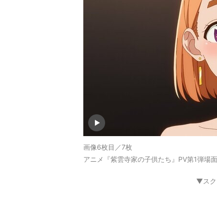
画像6枚目／7枚
アニメ『紫雲寺家の子供たち』PV第1弾場面
▼スク