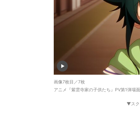
画像7枚目／7枚
アニメ『紫雲寺家の子供たち』PV第1弾場面
▼スク