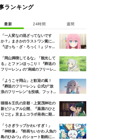
事ランキング
最新
24時間
週間
「一人変なの混ざってないです
か？」まさかのラストワン賞に…
『ぼっち・ざ・ろっく！』ジャー
ジメイド姿にツッコミ殺到
「岡山満喫してるな」「観光して
る」とファンほっこり！『葬送の
フリーレン』の“烏城のフリーレ
ン”に早くも次を期待する声
「ようこそ岡山」と歓迎の嵐！
『葬送のフリーレン』公式が“放
浪のフリーレン”を投稿、フット
ワークも話題に
猫猫＆壬氏の京都・上賀茂神社の
新ビジュアル公開、『薬屋のひと
りごと』京まふコラボ発表に期待
の反響
「うさぎラップかわいすぎ！」
「神映像」『映画ちいかわ 人魚の
島のひみつ』のショート動画に