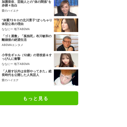
加護亜依、芸能人との“体の関係”を
赤裸々告白
愛のハイエナ
“体重72キロの北川景子”ぽっちゃり
体型公表の理由
ななにー 地下ABEMA
「ゴミ屋敷」「孤独死」布川敏和の
離婚後の絶望生活
ABEMAエンタメ
小学生ギャル（12歳）の登校姿＆す
っぴんに衝撃
ななにー 地下ABEMA
「人殺す以外は全部やってきた」総
長時代を公開した人気芸人
愛のハイエナ
もっと見る