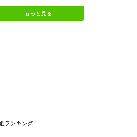
「頭から離れなくなった」と大反
響
もっと見る
組ランキング