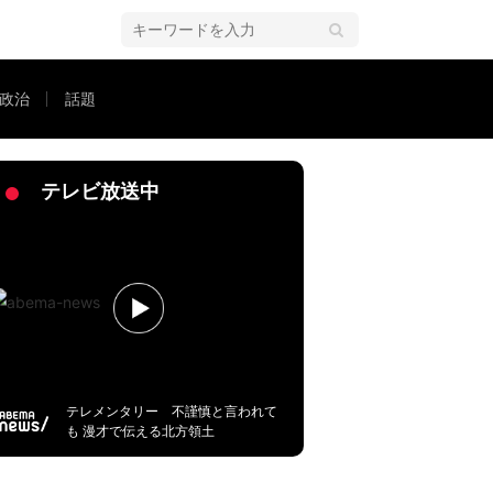
政治
話題
る提供までの高いハードル
テレビ放送中
テレメンタリー 不謹慎と言われて
も 漫才で伝える北方領土