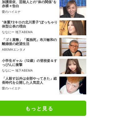
加護亜依、芸能人との“体の関係”を
赤裸々告白
愛のハイエナ
“体重72キロの北川景子”ぽっちゃり
体型公表の理由
ななにー 地下ABEMA
「ゴミ屋敷」「孤独死」布川敏和の
離婚後の絶望生活
ABEMAエンタメ
小学生ギャル（12歳）の登校姿＆す
っぴんに衝撃
ななにー 地下ABEMA
「人殺す以外は全部やってきた」総
長時代を公開した人気芸人
愛のハイエナ
もっと見る