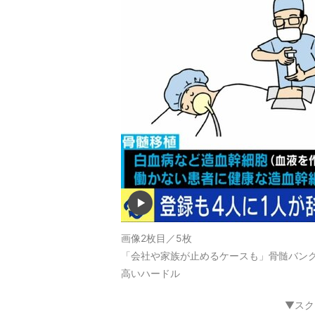
画像2枚目／5枚
「会社や家族が止めるケースも」骨髄バンク
高いハードル
▼スク