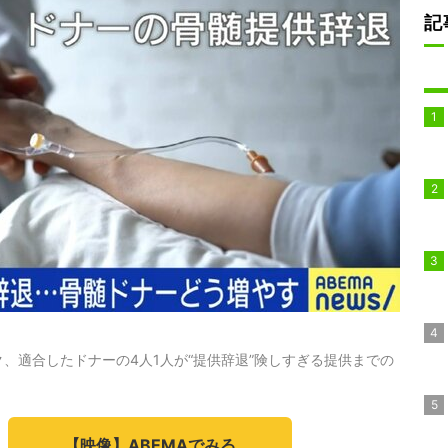
記
、適合したドナーの4人1人が“提供辞退”険しすぎる提供までの
【映像】ABEMAでみる