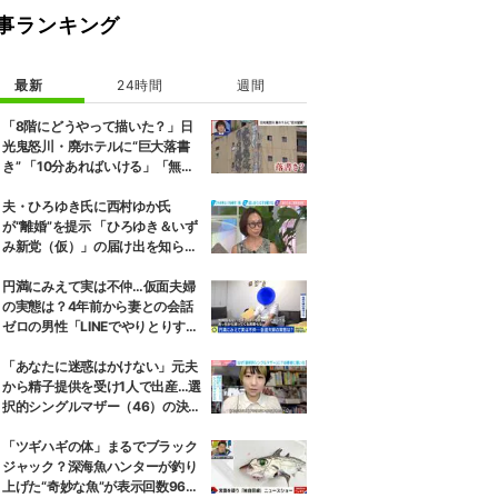
事ランキング
最新
24時間
週間
「8階にどうやって描いた？」日
光鬼怒川・廃ホテルに“巨大落書
き” 「10分あればいける」「無許
可で描かれた可能性」現役アーテ
ィストらが見解
夫・ひろゆき氏に西村ゆか氏
が“離婚”を提示 「ひろゆき＆いず
み新党（仮）」の届け出を知らさ
れず激怒「信頼関係が保てない状
態で夫婦を続けるのは無理」
円満にみえて実は不仲…仮面夫婦
の実態は？4年前から妻との会話
ゼロの男性「LINEでやりとりする
も塩対応」「私の悪口を言うから
娘は寄り付いてこない」
「あなたに迷惑はかけない」元夫
から精子提供を受け1人で出産…選
択的シングルマザー（46）の決断
と葛藤、養育費も求めず
「ツギハギの体」まるでブラック
ジャック？深海魚ハンターが釣り
上げた“奇妙な魚”が表示回数960