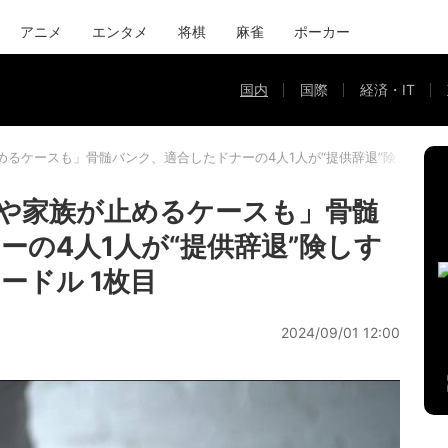
アニメ
エンタメ
将棋
麻雀
ポーカー
国内
国際
経済・IT
めるケースも」骨髄バンク、適合したドナーの4人1人が“提供辞退”険しすぎ
や家族が止めるケースも」骨髄
ーの4人1人が“提供辞退”険しす
ードル 1枚目
2024/09/01 12:00