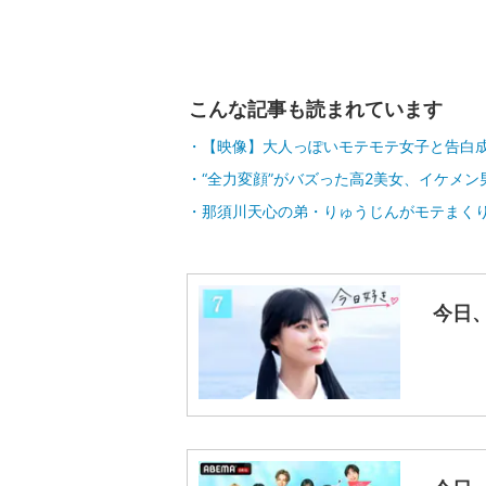
こんな記事も読まれています
【映像】大人っぽいモテモテ女子と告白
“全力変顔”がバズった高2美女、イケメ
那須川天心の弟・りゅうじんがモテまく
今日、