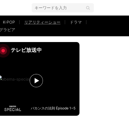
K-POP
リアリティーショー
ドラマ
グラビア
熱烈ハグ「絶対に不安にさせません！」『今日好き』夏休み編2024最終話
テレビ放送中
バカンスの法則 Épisode 1~5