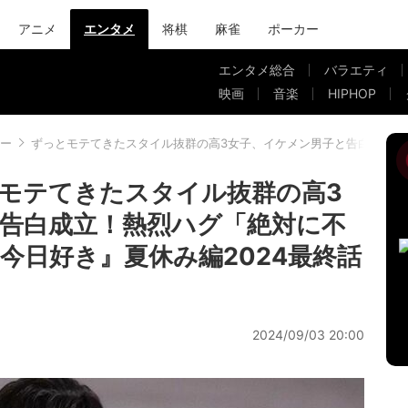
アニメ
エンタメ
将棋
麻雀
ポーカー
エンタメ総合
バラエティ
映画
音楽
HIPHOP
ー
ずっとモテてきたスタイル抜群の高3女子、イケメン男子と告白成立！
モテてきたスタイル抜群の高3
告白成立！熱烈ハグ「絶対に不
今日好き』夏休み編2024最終話
2024/09/03 20:00