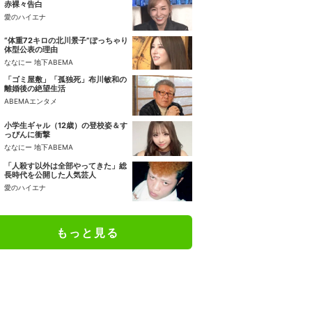
赤裸々告白
愛のハイエナ
“体重72キロの北川景子”ぽっちゃり
体型公表の理由
ななにー 地下ABEMA
「ゴミ屋敷」「孤独死」布川敏和の
離婚後の絶望生活
ABEMAエンタメ
小学生ギャル（12歳）の登校姿＆す
っぴんに衝撃
ななにー 地下ABEMA
「人殺す以外は全部やってきた」総
長時代を公開した人気芸人
愛のハイエナ
もっと見る