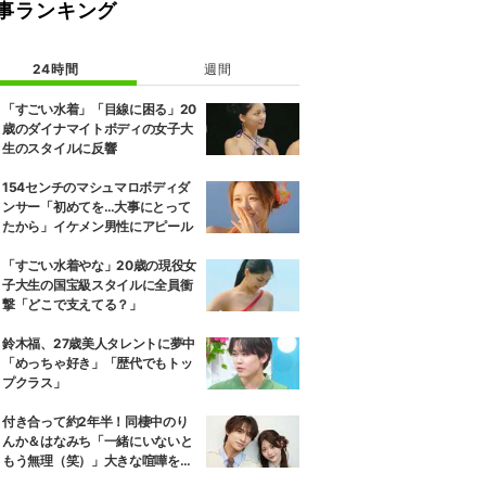
事ランキング
24時間
週間
「すごい水着」「目線に困る」20
歳のダイナマイトボディの女子大
生のスタイルに反響
154センチのマシュマロボディダ
ンサー「初めてを…大事にとって
たから」イケメン男性にアピール
「すごい水着やな」20歳の現役女
子大生の国宝級スタイルに全員衝
撃「どこで支えてる？」
鈴木福、27歳美人タレントに夢中
「めっちゃ好き」「歴代でもトッ
プクラス」
付き合って約2年半！同棲中のり
んか＆はなみち「一緒にいないと
もう無理（笑）」大きな喧嘩を経
験…“別れの危機”を乗り越えた恋