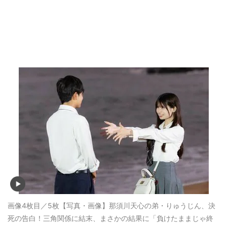
画像4枚目／5枚
【写真・画像】那須川天心の弟・りゅうじん、決
死の告白！三角関係に結末、まさかの結果に「負けたままじゃ終