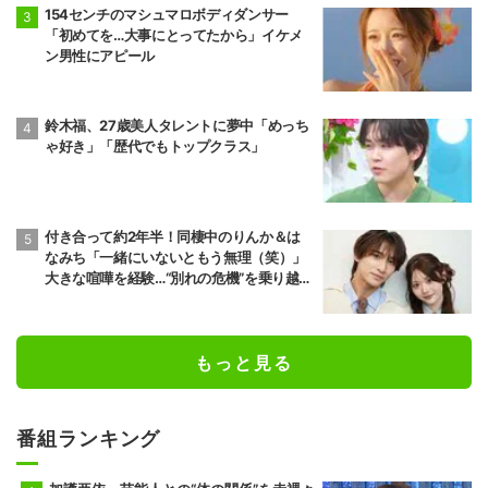
154センチのマシュマロボディダンサー
「初めてを…大事にとってたから」イケメ
ン男性にアピール
鈴木福、27歳美人タレントに夢中「めっち
ゃ好き」「歴代でもトップクラス」
付き合って約2年半！同棲中のりんか＆は
なみち「一緒にいないともう無理（笑）」
大きな喧嘩を経験…“別れの危機”を乗り越え
た恋人としての現在地
もっと見る
番組ランキング