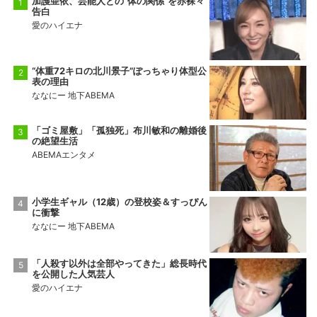
加護亜依、芸能人との“体の関係”を赤裸々
告白
愛のハイエナ
“体重72キロの北川景子”ぽっちゃり体型公
表の理由
ななにー 地下ABEMA
「ゴミ屋敷」「孤独死」布川敏和の離婚後
の絶望生活
ABEMAエンタメ
小学生ギャル（12歳）の登校姿＆すっぴん
に衝撃
ななにー 地下ABEMA
「人殺す以外は全部やってきた」総長時代
を公開した人気芸人
愛のハイエナ