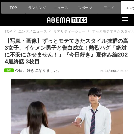
TOP
ランキング
ニュース
スポーツ
アニメ
エン
TOP
エンタメニュース
リアリティーショー
ずっとモテてきたスタイル
【写真・画像】ずっとモテてきたスタイル抜群の高
3女子、イケメン男子と告白成立！熱烈ハグ「絶対
に不安にさせません！」『今日好き』夏休み編202
4最終話 3枚目
今日、好きになりました。
2024/09/03 20:00