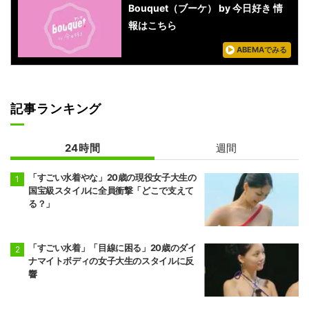
Bouquet（ブーケ） by 今日好き 情
報はこちら
ABEMAでみる
記事ランキング
24時間
週間
「すごい水着やな」20歳の現役女子大生の
国宝級スタイルに全員衝撃「どこで支えて
る？」
「すごい水着」「目線に困る」20歳のダイ
ナマイトボディの女子大生のスタイルに反
響