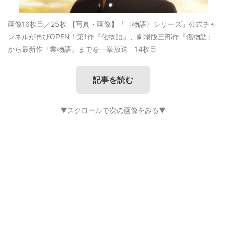
画像16枚目／25枚
【写真・画像】「〈物語〉シリーズ」公式チャ
ンネルが再びOPEN！第1作『化物語』、劇場版三部作『傷物語』
から最新作『業物語』までを一挙放送 14枚目
記事を読む
▼スクロールで次の画像をみる▼