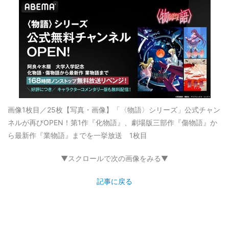
画像1枚目／25枚
【写真・画像】「〈物語〉シリーズ」公式チャン
ネルが再びOPEN！第1作『化物語』、劇場版三部作『傷物語』か
ら最新作『業物語』までを一挙放送 1枚目
▼スクロールで次の画像をみる▼
記事に戻る