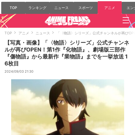
TOP
ランキング
ニュース
スポーツ
アニメ
エン
TOP
アニメ
ニュース
「〈物語〉シリーズ」公式チャンネルが再びOP
【写真・画像】「〈物語〉シリーズ」公式チャンネ
ルが再びOPEN！第1作『化物語』、劇場版三部作
『傷物語』から最新作『業物語』までを一挙放送 1
6枚目
2024/09/03 21:30