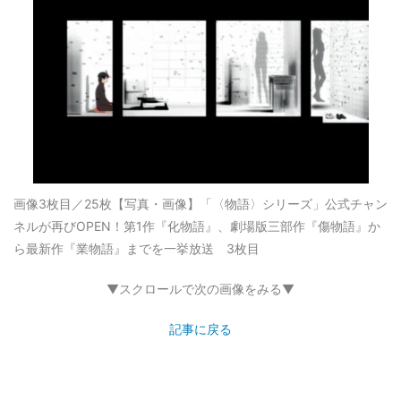
画像3枚目／25枚
【写真・画像】「〈物語〉シリーズ」公式チャン
ネルが再びOPEN！第1作『化物語』、劇場版三部作『傷物語』か
ら最新作『業物語』までを一挙放送 3枚目
▼スクロールで次の画像をみる▼
記事に戻る