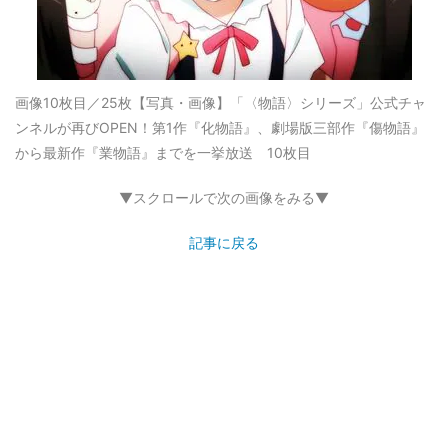
画像10枚目／25枚
【写真・画像】「〈物語〉シリーズ」公式チャ
ンネルが再びOPEN！第1作『化物語』、劇場版三部作『傷物語』
から最新作『業物語』までを一挙放送 10枚目
▼スクロールで次の画像をみる▼
記事に戻る