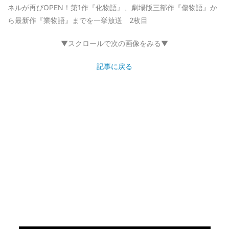
ネルが再びOPEN！第1作『化物語』、劇場版三部作『傷物語』か
ら最新作『業物語』までを一挙放送 2枚目
▼スクロールで次の画像をみる▼
記事に戻る