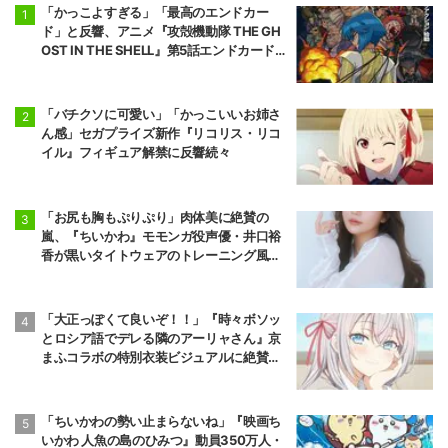
「かっこよすぎる」「最高のエンドカー
ド」と反響、アニメ『攻殻機動隊 THE GH
OST IN THE SHELL』第5話エンドカード公
開
「バチクソに可愛い」「かっこいいお姉さ
ん感」セガプライズ新作『リコリス・リコ
イル』フィギュア解禁に反響続々
「お尻も胸もぷりぷり」肉体美に絶賛の
嵐、『ちいかわ』モモンガ役声優・井口裕
香が黒いタイトウェアのトレーニング風景
公開
「大正っぽくて良いぞ！！」『時々ボソッ
とロシア語でデレる隣のアーリャさん』京
まふコラボの特別衣装ビジュアルに絶賛の
声
「ちいかわの勢い止まらないね」『映画ち
いかわ 人魚の島のひみつ』動員350万人・