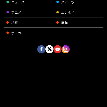
ニュース
スポーツ
アニメ
エンタメ
将棋
麻雀
ポーカー
Face
Twitt
Yout
Insta
運営会社
boo
er
ube
gra
k
m
プライバシーポリシー
プライバシー設定
お問い合わせ