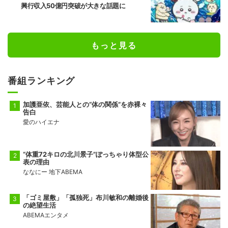
興行収入50億円突破が大きな話題に
もっと見る
番組ランキング
加護亜依、芸能人との“体の関係”を赤裸々
告白
愛のハイエナ
“体重72キロの北川景子”ぽっちゃり体型公
表の理由
ななにー 地下ABEMA
「ゴミ屋敷」「孤独死」布川敏和の離婚後
の絶望生活
ABEMAエンタメ