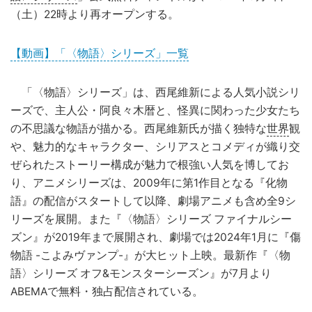
（土）22時より再オープンする。
【動画】「〈物語〉シリーズ」一覧
「〈物語〉シリーズ」は、西尾維新による人気小説シリ
ーズで、主人公・阿良々木暦と、怪異に関わった少女たち
の不思議な物語が描かる。西尾維新氏が描く独特な
世界
観
や、魅力的なキャラクター、シリアスとコメディが織り交
ぜられたストーリー構成が魅力で根強い人気を博してお
り、アニメシリーズは、2009年に第1作目となる『化物
語』の配信がスタートして以降、劇場アニメも含め全9シ
リーズを展開。また『〈物語〉シリーズ ファイナルシー
ズン』が2019年まで展開され、劇場では2024年1月に『傷
物語 -こよみヴァンプ-』が大ヒット上映。最新作『〈物
語〉シリーズ オフ&モンスターシーズン』が7月より
ABEMAで無料・独占配信されている。