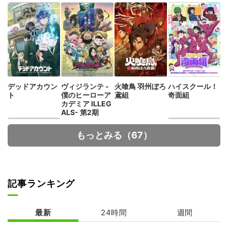
デッドアカウン
ヴィジランテ -
火喰鳥 羽州ぼろ
ハイスクール！
ト
僕のヒーローア
鳶組
奇面組
カデミア ILLEG
ALS- 第2期
もっとみる（67）
記事ランキング
MFゴースト 3r
超かぐや姫!
d Season
最新
24時間
週間