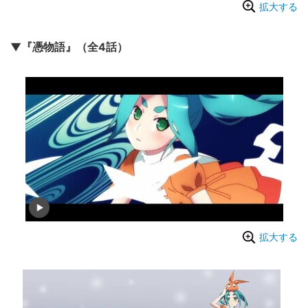
拡大する
▼『憑物語』（全4話）
拡大する