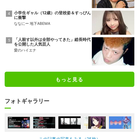
小学生ギャル（12歳）の登校姿＆すっぴん
に衝撃
ななにー 地下ABEMA
「人殺す以外は全部やってきた」総長時代
を公開した人気芸人
愛のハイエナ
もっと見る
フォトギャラリー
この記事の写真をみる（25枚）