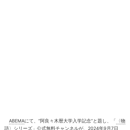
ABEMA
にて、“阿良々木暦大学入学記念”と題し、「
〈物
語〉シリーズ
」公式無料チャンネルが、2024年9月7日