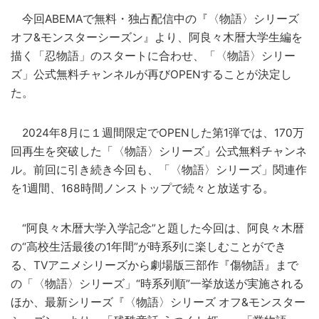
今回ABEMAで無料・独占配信中の『〈物語〉シリーズ
オフ&モンスターシーズン』より、阿良々木暦大学生編を
描く「忍物語」のスタートに合わせ、「〈物語〉シリー
ズ」公式無料チャンネルが再びOPENすることが決定し
た。
2024年8月に１週間限定でOPENした第1弾では、170万
回再生を突破した「〈物語〉シリーズ」公式無料チャンネ
ル。前回に引き続き今回も、「〈物語〉シリーズ」関連作
を1週間、168時間ノンストップで続々と放送する。
“阿良々木暦大学入学記念”と題した今回は、阿良々木暦
の“高校生活最後の1年間”が時系列に楽しむことができ
る、TVアニメシリーズから劇場版三部作『傷物語』まで
の「〈物語〉シリーズ」“時系列順”一挙放送が実施される
ほか、最新シリーズ『〈物語〉シリーズ オフ&モンスター