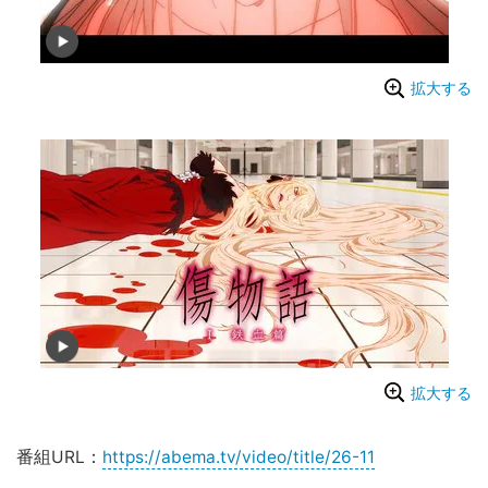
拡大する
拡大する
番組URL：
https://abema.tv/video/title/26-11