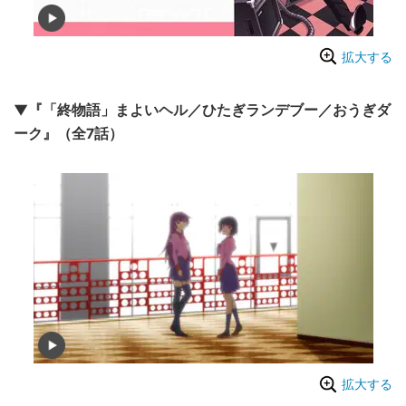
拡大する
▼『「終物語」まよいヘル／ひたぎランデブー／おうぎダ
ーク』（全7話）
拡大する