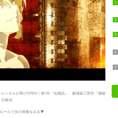
ャンネルが再びOPEN！第1作『化物語』、劇場版三部作『傷物
22枚目
ロールで次の画像をみる▼