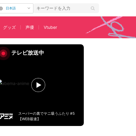
日本語
グッズ
声優
Vtuber
語』から最新作『業物語』までを一挙放送
テレビ放送中
スーパーの裏でヤニ吸うふたり #5
【WEB最速】