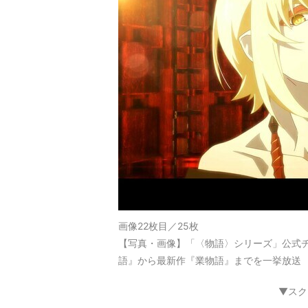
画像22枚目／25枚
【写真・画像】「〈物語〉シリーズ」公式チ
語』から最新作『業物語』までを一挙放送 
▼スク