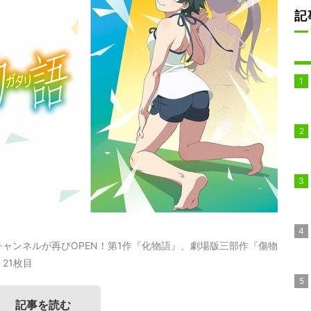
記
ャンネルが再びOPEN！第1作『化物語』、劇場版三部作『傷物
21枚目
記事を読む