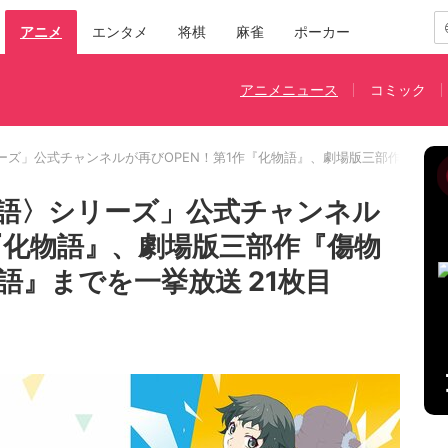
アニメ
エンタメ
将棋
麻雀
ポーカー
アニメニュース
コミック
ーズ」公式チャンネルが再びOPEN！第1作『化物語』、劇場版三部作『傷物
語〉シリーズ」公式チャンネル
作『化物語』、劇場版三部作『傷物
語』までを一挙放送 21枚目