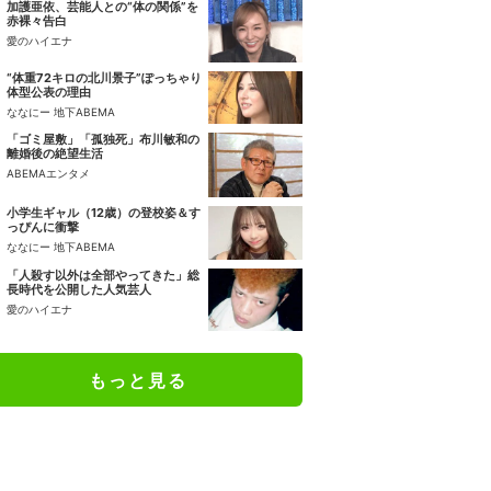
加護亜依、芸能人との“体の関係”を
赤裸々告白
愛のハイエナ
“体重72キロの北川景子”ぽっちゃり
体型公表の理由
ななにー 地下ABEMA
「ゴミ屋敷」「孤独死」布川敏和の
離婚後の絶望生活
ABEMAエンタメ
小学生ギャル（12歳）の登校姿＆す
っぴんに衝撃
ななにー 地下ABEMA
「人殺す以外は全部やってきた」総
長時代を公開した人気芸人
愛のハイエナ
もっと見る