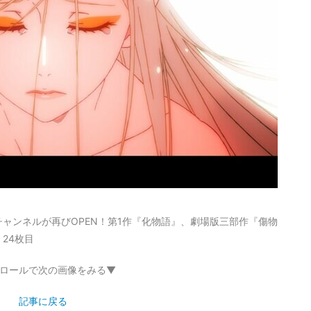
ャンネルが再びOPEN！第1作『化物語』、劇場版三部作『傷物
24枚目
ロールで次の画像をみる▼
記事に戻る