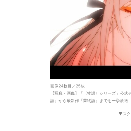
画像24枚目／25枚
【写真・画像】「〈物語〉シリーズ」公式チ
語』から最新作『業物語』までを一挙放送 
▼スク