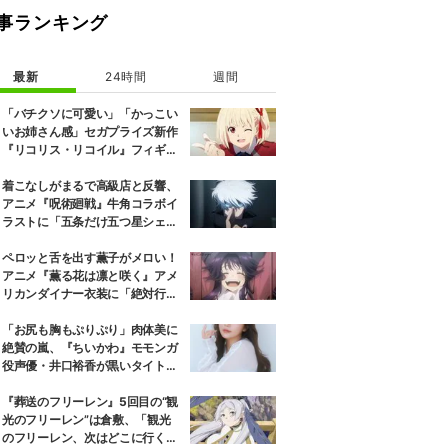
事ランキング
最新
24時間
週間
「バチクソに可愛い」「かっこい
いお姉さん感」セガプライズ新作
『リコリス・リコイル』フィギュ
ア解禁に反響続々
着こなしがまるで高級店と反響、
アニメ『呪術廻戦』牛角コラボイ
ラストに「五条だけ五つ星シェ
フ」
ペロッと舌を出す薫子がメロい！
アニメ『薫る花は凛と咲く』アメ
リカンダイナー衣装に「絶対行き
ます」の声
「お尻も胸もぷりぷり」肉体美に
絶賛の嵐、『ちいかわ』モモンガ
役声優・井口裕香が黒いタイトウ
ェアのトレーニング風景公開
『葬送のフリーレン』5回目の“観
光のフリーレン”は倉敷、「観光
のフリーレン、次はどこに行くの