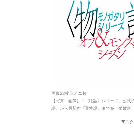
画像23枚目／25枚
【写真・画像】「〈物語〉シリーズ」公式チ
語』から最新作『業物語』までを一挙放送 
▼スク