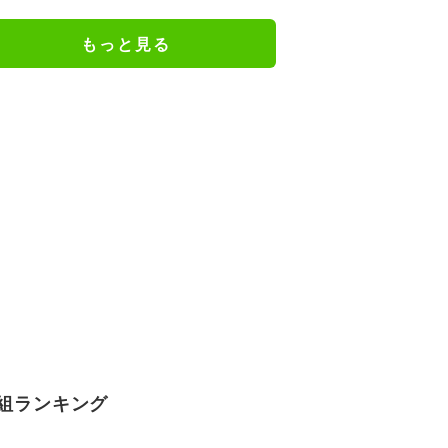
L』第5話エンドカード公開
もっと見る
組ランキング