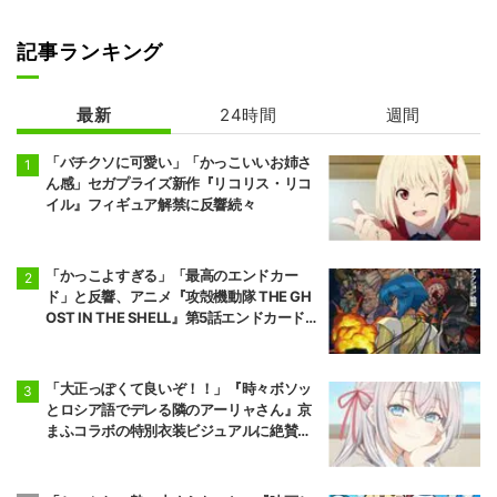
記事ランキング
最新
24時間
週間
「バチクソに可愛い」「かっこいいお姉さ
ん感」セガプライズ新作『リコリス・リコ
イル』フィギュア解禁に反響続々
「かっこよすぎる」「最高のエンドカー
ド」と反響、アニメ『攻殻機動隊 THE GH
OST IN THE SHELL』第5話エンドカード公
開
「大正っぽくて良いぞ！！」『時々ボソッ
とロシア語でデレる隣のアーリャさん』京
まふコラボの特別衣装ビジュアルに絶賛の
声