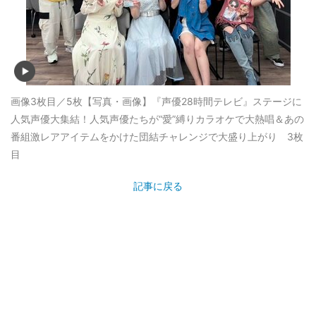
画像3枚目／5枚
【写真・画像】『声優28時間テレビ』ステージに
人気声優大集結！人気声優たちが“愛”縛りカラオケで大熱唱＆あの
番組激レアアイテムをかけた団結チャレンジで大盛り上がり 3枚
目
記事に戻る