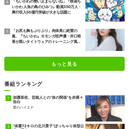
「ちいかわの勢い止まらないね」『映画ち
いかわ 人魚の島のひみつ』動員350万人・
興行収入50億円突破が大きな話題に
「お尻も胸もぷりぷり」肉体美に絶賛の
嵐、『ちいかわ』モモンガ役声優・井口裕
香が黒いタイトウェアのトレーニング風景
公開
もっと見る
番組ランキング
加護亜依、芸能人との“体の関係”を赤裸々
告白
愛のハイエナ
“体重72キロの北川景子”ぽっちゃり体型公