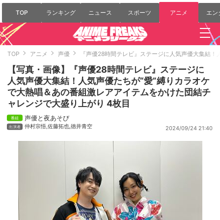
TOP
ランキング
ニュース
スポーツ
アニメ
エン
TOP
アニメ
声優
『声優28時間テレビ』ステージに人気声優大集結！
【写真・画像】『声優28時間テレビ』ステージに
人気声優大集結！人気声優たちが“愛”縛りカラオケ
で大熱唱＆あの番組激レアアイテムをかけた団結チ
ャレンジで大盛り上がり 4枚目
声優と夜あそび
仲村宗悟
,
佐藤拓也
,
徳井青空
2024/09/24 21:40