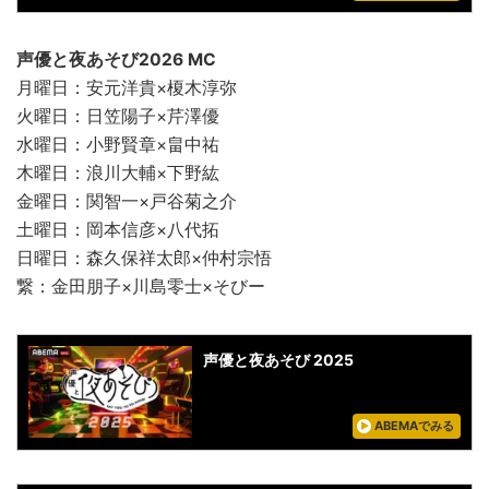
声優と夜あそび2026 MC
月曜日：安元洋貴×榎木淳弥
火曜日：日笠陽子×芹澤優
水曜日：小野賢章×畠中祐
木曜日：浪川大輔×下野紘
金曜日：関智一×戸谷菊之介
土曜日：岡本信彦×八代拓
日曜日：森久保祥太郎×仲村宗悟
繋：金田朋子×川島零士×そびー
声優と夜あそび 2025
ABEMAでみる