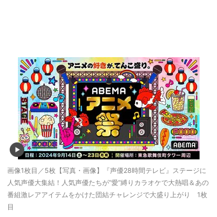
画像1枚目／5枚
【写真・画像】『声優28時間テレビ』ステージに
人気声優大集結！人気声優たちが“愛”縛りカラオケで大熱唱＆あの
番組激レアアイテムをかけた団結チャレンジで大盛り上がり 1枚
目