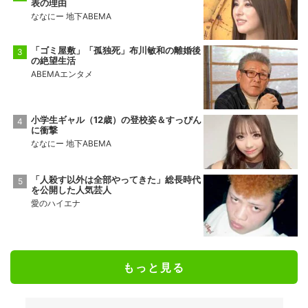
表の理由
ななにー 地下ABEMA
「ゴミ屋敷」「孤独死」布川敏和の離婚後
の絶望生活
ABEMAエンタメ
小学生ギャル（12歳）の登校姿＆すっぴん
に衝撃
ななにー 地下ABEMA
「人殺す以外は全部やってきた」総長時代
を公開した人気芸人
愛のハイエナ
もっと見る