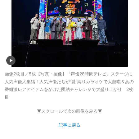
画像2枚目／5枚
【写真・画像】『声優28時間テレビ』ステージに
人気声優大集結！人気声優たちが“愛”縛りカラオケで大熱唱＆あの
番組激レアアイテムをかけた団結チャレンジで大盛り上がり 2枚
目
▼スクロールで次の画像をみる▼
記事に戻る