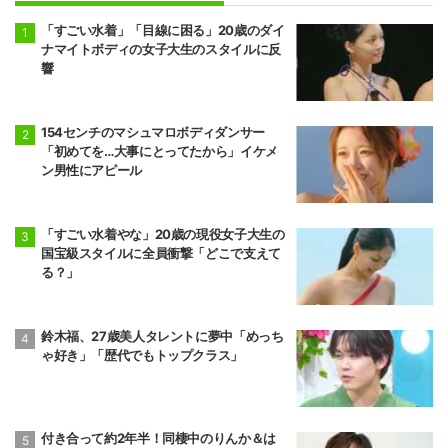
「すごい水着」「目線に困る」20歳のダイ
ナマイトボディの女子大生のスタイルに反
響
154センチのマシュマロボディダンサー
「初めてを…大事にとってたから」イケメ
ン男性にアピール
「すごい水着やな」20歳の現役女子大生の
国宝級スタイルに全員衝撃「どこで支えて
る？」
鈴木福、27歳美人タレントに夢中「めっち
ゃ好き」「歴代でもトップクラス」
付き合って約2年半！同棲中のりんか＆は