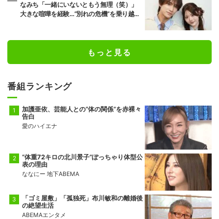
なみち「一緒にいないともう無理（笑）」
大きな喧嘩を経験…“別れの危機”を乗り越え
た恋人としての現在地
もっと見る
番組ランキング
加護亜依、芸能人との“体の関係”を赤裸々
告白
愛のハイエナ
“体重72キロの北川景子”ぽっちゃり体型公
表の理由
ななにー 地下ABEMA
「ゴミ屋敷」「孤独死」布川敏和の離婚後
の絶望生活
ABEMAエンタメ