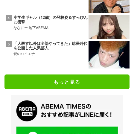
小学生ギャル（12歳）の登校姿＆すっぴん
に衝撃
ななにー 地下ABEMA
「人殺す以外は全部やってきた」総長時代
を公開した人気芸人
愛のハイエナ
もっと見る