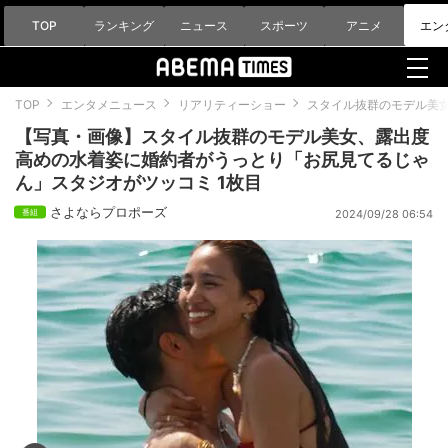
TOP
ランキング
ニュース
スポーツ
アニメ
エン
TOP
エンタメニュース
リアリティーショー
スタイル抜群のモデル美
【写真・画像】スタイル抜群のモデル美女、露出度
高めの水着姿に婚約者がうっとり「お尻見てるじゃ
ん」スタジオがツッコミ 1枚目
さよならプロポーズ
2024/09/28 06:54