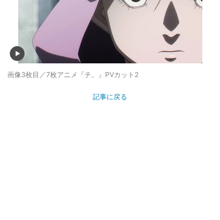
画像3枚目／7枚
アニメ『チ。』PVカット2
記事に戻る