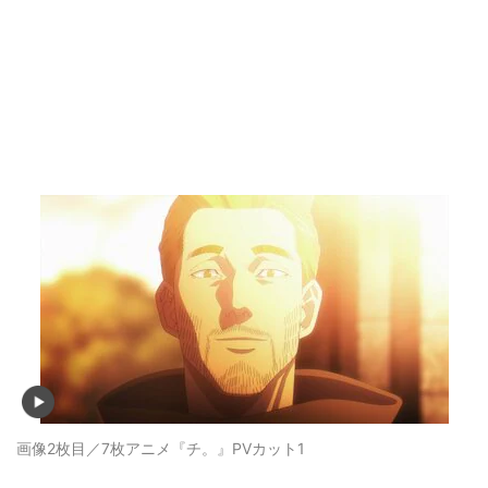
画像2枚目／7枚
アニメ『チ。』PVカット1