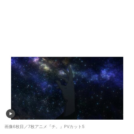
画像6枚目／7枚
アニメ『チ。』PVカット5