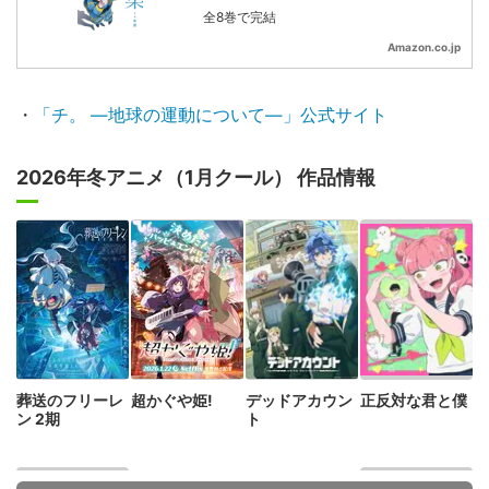
全8巻で完結
Amazon.co.jp
・
「チ。 ―地球の運動について―」公式サイト
2026年冬アニメ（1月クール） 作品情報
葬送のフリーレ
超かぐや姫!
デッドアカウン
正反対な君と僕
ン 2期
ト