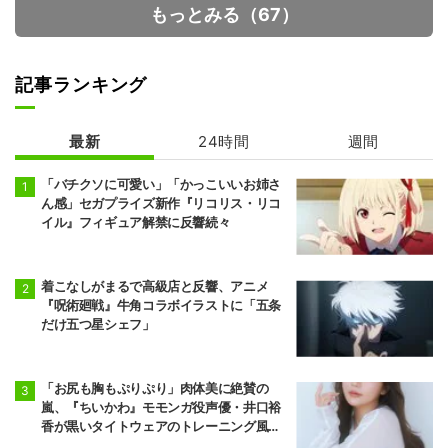
もっとみる（67）
記事ランキング
最新
24時間
週間
メダリスト 第2
魔術師クノンは
期
見えている
「バチクソに可愛い」「かっこいいお姉さ
ん感」セガプライズ新作『リコリス・リコ
イル』フィギュア解禁に反響続々
着こなしがまるで高級店と反響、アニメ
『呪術廻戦』牛角コラボイラストに「五条
だけ五つ星シェフ」
「お尻も胸もぷりぷり」肉体美に絶賛の
嵐、『ちいかわ』モモンガ役声優・井口裕
香が黒いタイトウェアのトレーニング風景
公開