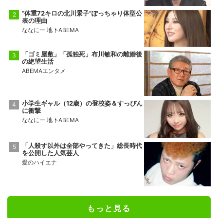
“体重72キロの北川景子”ぽっちゃり体型公
表の理由
ななにー 地下ABEMA
「ゴミ屋敷」「孤独死」布川敏和の離婚後
の絶望生活
ABEMAエンタメ
小学生ギャル（12歳）の登校姿＆すっぴん
に衝撃
ななにー 地下ABEMA
「人殺す以外は全部やってきた」総長時代
を公開した人気芸人
愛のハイエナ
もっと見る