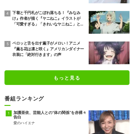
下着と千円札がこぼれ落ちる！『みなみ
け』作者が描く『ヤニねこ』イラストが
「可愛すぎる」「きれいなヤニねこ」と反
響
ペロッと舌を出す薫子がメロい！アニメ
『薫る花は凛と咲く』アメリカンダイナー
衣装に「絶対行きます」の声
もっと見る
番組ランキング
加護亜依、芸能人との“体の関係”を赤裸々
告白
愛のハイエナ