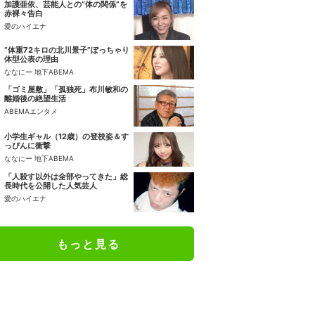
加護亜依、芸能人との“体の関係”を
赤裸々告白
愛のハイエナ
“体重72キロの北川景子”ぽっちゃり
体型公表の理由
ななにー 地下ABEMA
「ゴミ屋敷」「孤独死」布川敏和の
離婚後の絶望生活
ABEMAエンタメ
小学生ギャル（12歳）の登校姿＆す
っぴんに衝撃
ななにー 地下ABEMA
「人殺す以外は全部やってきた」総
長時代を公開した人気芸人
愛のハイエナ
もっと見る