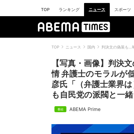
TOP
ランキング
ニュース
スポーツ
TOP
ニュース
国内
判決文の偽装も…
【写真・画像】判決文
情 弁護士のモラルが
彦氏「（弁護士業界は
も自民党の派閥と一緒
ABEMA Prime