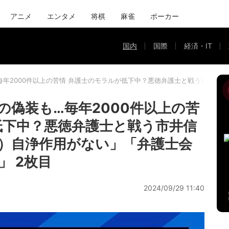
アニメ
エンタメ
将棋
麻雀
ポーカー
国内
国際
経済・IT
毎年2000件以上の苦情 弁護士のモラルが低下中？悪徳弁護士と戦う市井信
の偽装も…毎年2000件以上の苦
低下中？悪徳弁護士と戦う市井信
）自浄作用がない」「弁護士会
」 2枚目
2024/09/29 11:40