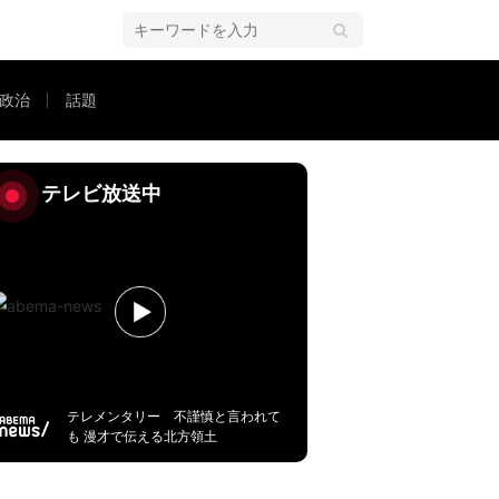
政治
話題
彦氏「（弁護士業界は）自浄作用がない」「弁護士会も自民党の派閥と一緒」
テレビ放送中
テレメンタリー 不謹慎と言われて
も 漫才で伝える北方領土