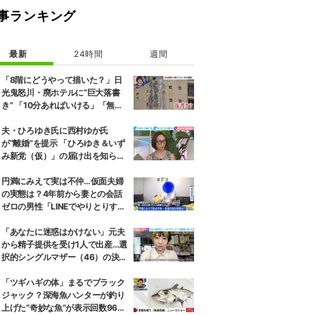
事ランキング
最新
24時間
週間
「8階にどうやって描いた？」日
光鬼怒川・廃ホテルに“巨大落書
き” 「10分あればいける」「無許
可で描かれた可能性」現役アーテ
ィストらが見解
夫・ひろゆき氏に西村ゆか氏
が“離婚”を提示 「ひろゆき＆いず
み新党（仮）」の届け出を知らさ
れず激怒「信頼関係が保てない状
態で夫婦を続けるのは無理」
円満にみえて実は不仲…仮面夫婦
の実態は？4年前から妻との会話
ゼロの男性「LINEでやりとりする
も塩対応」「私の悪口を言うから
娘は寄り付いてこない」
「あなたに迷惑はかけない」元夫
から精子提供を受け1人で出産…選
択的シングルマザー（46）の決断
と葛藤、養育費も求めず
「ツギハギの体」まるでブラック
ジャック？深海魚ハンターが釣り
上げた“奇妙な魚”が表示回数960